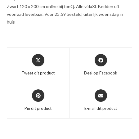
Zwart 120 x 200 cm online bij fonQ. Alle vidaXL Bedden uit
voorraad leverbaar. Voor 23:59 besteld, uiterlijk woensdag in
huis
Opent
Opent
in
in
een
een
Tweet dit product
Deel op Facebook
nieuw
nieuw
venster
venster
Opent
Opent
in
in
een
een
Pin dit product
E-mail dit product
nieuw
nieuw
venster
venster