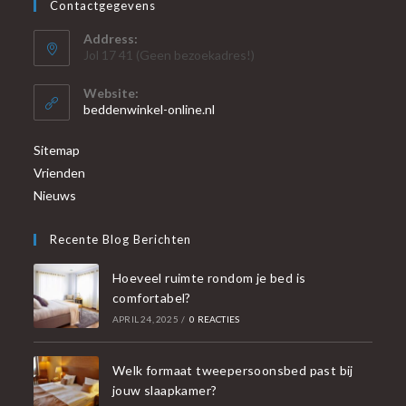
Contactgegevens
Address:
Jol 17 41 (Geen bezoekadres!)
Website:
beddenwinkel-online.nl
Sitemap
Vrienden
Nieuws
Recente Blog Berichten
Hoeveel ruimte rondom je bed is
comfortabel?
APRIL 24, 2025
/
0 REACTIES
Welk formaat tweepersoonsbed past bij
jouw slaapkamer?