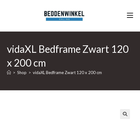
Ga
naar
inhoud
vidaXL Bedframe Zwart 120
x 200 cm
>
Shop
>
vidaXL Bedframe Zwart 120 x 200 cm
🔍