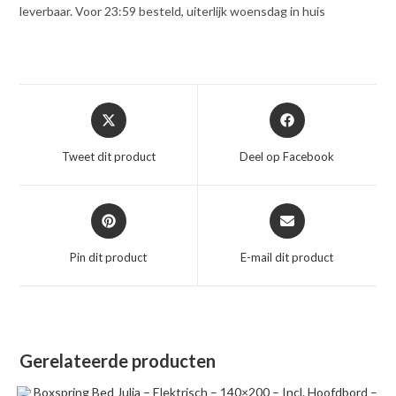
leverbaar. Voor 23:59 besteld, uiterlijk woensdag in huis
Opent
Opent
in
in
een
een
Tweet dit product
Deel op Facebook
nieuw
nieuw
venster
venster
Opent
Opent
in
in
een
een
Pin dit product
E-mail dit product
nieuw
nieuw
venster
venster
Gerelateerde producten