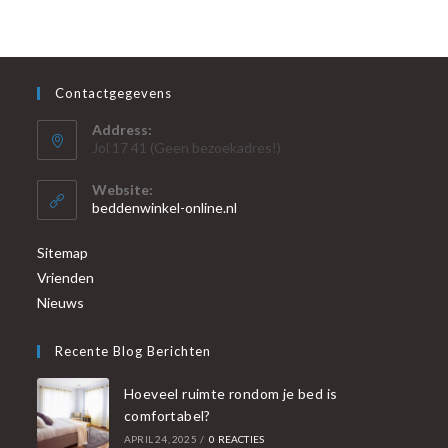
Contactgegevens
Address:
Jol 17 41 (Geen bezoekadres!)
Website:
beddenwinkel-online.nl
Sitemap
Vrienden
Nieuws
Recente Blog Berichten
Hoeveel ruimte rondom je bed is
comfortabel?
APRIL 24, 2025
/
0 REACTIES