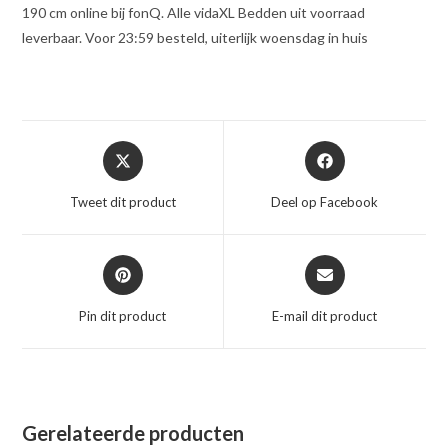
190 cm online bij fonQ. Alle vidaXL Bedden uit voorraad
leverbaar. Voor 23:59 besteld, uiterlijk woensdag in huis
Opent
Opent
in
in
een
een
Tweet dit product
Deel op Facebook
nieuw
nieuw
venster
venster
Opent
Opent
in
in
een
een
Pin dit product
E-mail dit product
nieuw
nieuw
venster
venster
Gerelateerde producten