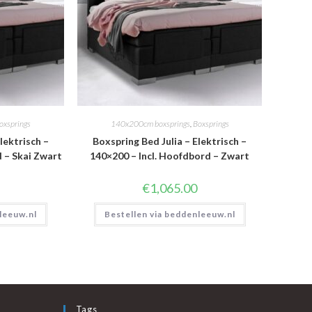
oxsprings
140x200cm boxsprings
,
Boxsprings
lektrisch –
Boxspring Bed Julia – Elektrisch –
d – Skai Zwart
140×200 – Incl. Hoofdbord – Zwart
€
1,065.00
leeuw.nl
Bestellen via beddenleeuw.nl
Tags