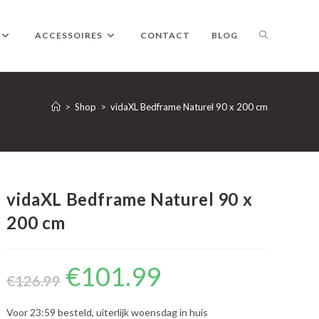
TOGGLE
ACCESSOIRES
CONTACT
BLOG
WEBSITE
>
Shop
>
vidaXL Bedframe Naturel 90 x 200 cm
ZOEKEN
vidaXL Bedframe Naturel 90 x
200 cm
€
101.99
Oorspronkelijke
Huidige
prijs
prijs
€
126.99
was:
is:
€126.99.
€101.99.
Voor 23:59 besteld, uiterlijk woensdag in huis