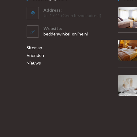
Address:
Jol 17 41 (Geen bezoekadres!)
Website:
beddenwinkel-online.nl
Sitemap
Vrienden
Nieuws