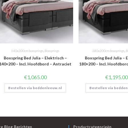
140x200cm boxsprings
,
Boxsprings
180x200cm boxsprings
,
B
Boxspring Bed Julia – Elektrisch –
Boxspring Bed Julia – E
140×200 – Incl. Hoofdbord – Antraciet
180×200 – Incl. Hoofdbor
€
1,065.00
€
1,195.00
Bestellen via beddenleeuw.nl
Bestellen via bedden
e Blog Berichten
Productcategorieën