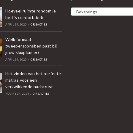
Hoeveel ruimte rondom je
Boxsprings
bed is comfortabel?
APRIL 24, 2025
/
0 REACTIES
Welk formaat
tweepersoonsbed past bij
jouw slaapkamer?
APRIL 24, 2025
/
0 REACTIES
Het vinden van het perfecte
matras voor een
verkwikkende nachtrust
MAART 24, 2024
/
0 REACTIES