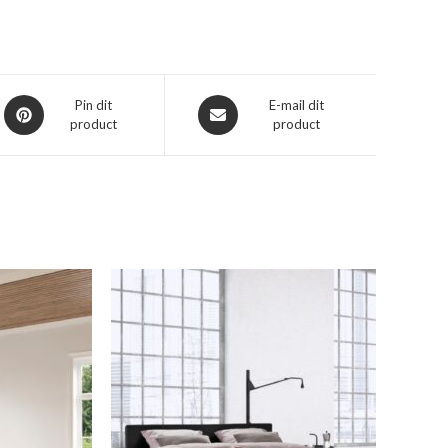
Opent
Opent
Pin dit
E-mail dit
product
product
in
in
een
een
nieuw
nieuw
venster
venster