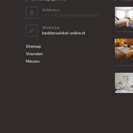
Address:
Jol 17 41 (Geen bezoekadres!)
Website:
beddenwinkel-online.nl
Sitemap
Vrienden
Nieuws