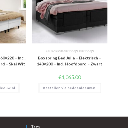
140x200cm boxsprings
,
Boxsprings
60×220 – Incl.
Boxspring Bed Julia – Elektrisch –
d – Skai Wit
140×200 – Incl. Hoofdbord – Zwart
€
1,065.00
leeuw.nl
Bestellen via beddenleeuw.nl
Tags