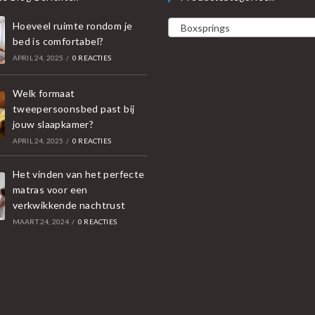
Hoeveel ruimte rondom je
Boxsprings
bed is comfortabel?
APRIL 24, 2025
/
0 REACTIES
Welk formaat
tweepersoonsbed past bij
jouw slaapkamer?
APRIL 24, 2025
/
0 REACTIES
Het vinden van het perfecte
matras voor een
verkwikkende nachtrust
MAART 24, 2024
/
0 REACTIES