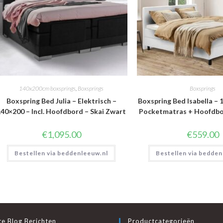
140x200cm boxsprings
,
Boxsprings
Boxsprings
Boxspring Bed Julia – Elektrisch –
Boxspring Bed Isabella – 1
40×200 – Incl. Hoofdbord – Skai Zwart
Pocketmatras + Hoofdbor
€
1,095.00
€
559.00
Bestellen via beddenleeuw.nl
Bestellen via bedden
e Blog Berichten
Productcategorieën