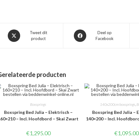
Opent
Opent
Tweet dit
Deel op
product
Facebook
in
in
een
een
nieuw
nieuw
venster
venster
Gerelateerde producten
Boxsprings
140x200cm boxsprings
,
B
Boxspring Bed Julia – Elektrisch –
Boxspring Bed Julia – E
60×210 – Incl. Hoofdbord – Skai Zwart
140×200 – Incl. Hoofdbor
€
1,295.00
€
1,095.00