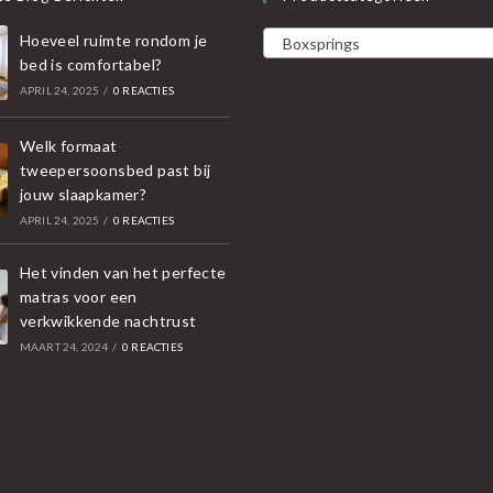
Hoeveel ruimte rondom je
Boxsprings
bed is comfortabel?
APRIL 24, 2025
/
0 REACTIES
Welk formaat
tweepersoonsbed past bij
jouw slaapkamer?
APRIL 24, 2025
/
0 REACTIES
Het vinden van het perfecte
matras voor een
verkwikkende nachtrust
MAART 24, 2024
/
0 REACTIES