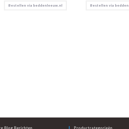
Bestellen via beddenleeuw.nl
Bestellen via bedden
e Blog Berichten
Productcategorieën