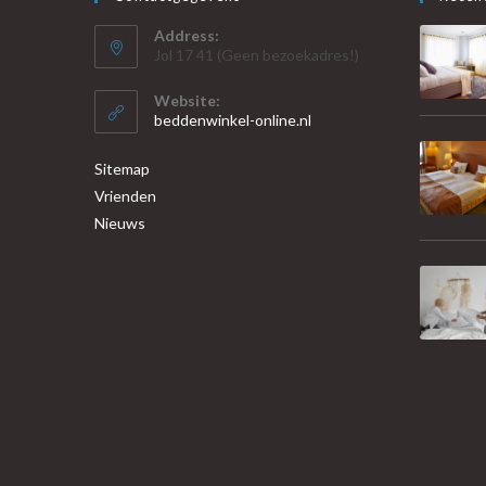
Address:
Jol 17 41 (Geen bezoekadres!)
Website:
beddenwinkel-online.nl
Sitemap
Vrienden
Nieuws