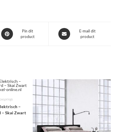
Opent
Opent
Pin dit
E-mail dit
product
product
in
in
een
een
nieuw
nieuw
venster
venster
oxsprings
lektrisch –
d – Skai Zwart