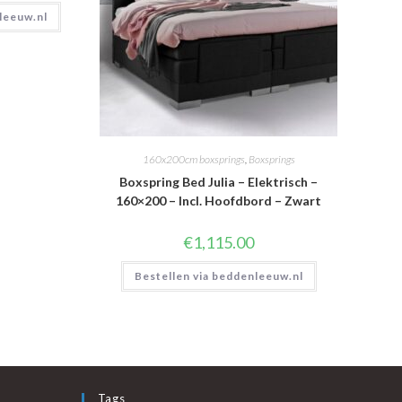
leeuw.nl
160x200cm boxsprings
,
Boxsprings
Boxspring Bed Julia – Elektrisch –
160×200 – Incl. Hoofdbord – Zwart
€
1,115.00
Bestellen via beddenleeuw.nl
Tags