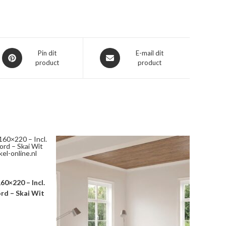
Opent
Opent
Pin dit
E-mail dit
product
product
in
in
een
een
nieuw
nieuw
venster
venster
60×220 – Incl.
d – Skai Wit