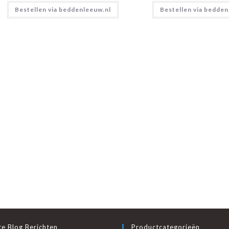
Bestellen via beddenleeuw.nl
Bestellen via bedden
e Blog Berichten
Productcategorieën