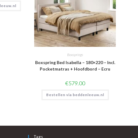
leeuw.nl
Boxsprings
Boxspring Bed Isabella – 180×220 – Incl.
Pocketmatras + Hoofdbord – Ecru
€
579.00
Bestellen via beddenleeuw.nl
Tags