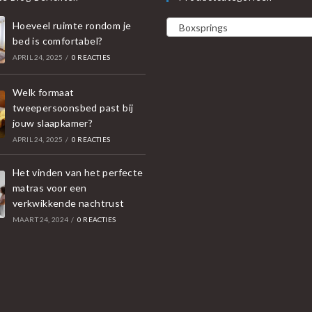
Hoeveel ruimte rondom je
Boxsprings
bed is comfortabel?
APRIL 24, 2025
/
0 REACTIES
Welk formaat
tweepersoonsbed past bij
jouw slaapkamer?
APRIL 24, 2025
/
0 REACTIES
Het vinden van het perfecte
matras voor een
verkwikkende nachtrust
MAART 24, 2024
/
0 REACTIES