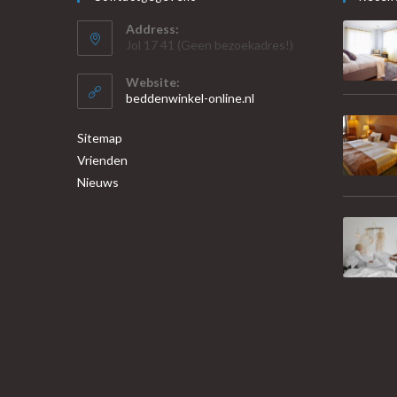
Address:
Jol 17 41 (Geen bezoekadres!)
Website:
beddenwinkel-online.nl
Sitemap
Vrienden
Nieuws