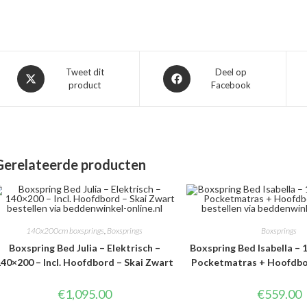
Opent
Opent
Tweet dit
Deel op
product
Facebook
in
in
een
een
nieuw
nieuw
venster
venster
Gerelateerde producten
140x200cm boxsprings
,
Boxsprings
Boxsprings
Boxspring Bed Julia – Elektrisch –
Boxspring Bed Isabella – 1
40×200 – Incl. Hoofdbord – Skai Zwart
Pocketmatras + Hoofdbor
€
1,095.00
€
559.00