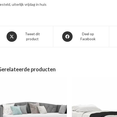
esteld, uiterlijk vrijdag in huis
Opent
Opent
Tweet dit
Deel op
product
Facebook
in
in
een
een
nieuw
nieuw
venster
venster
Gerelateerde producten