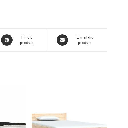
Opent
Opent
Pin dit
E-mail dit
product
product
in
in
een
een
nieuw
nieuw
venster
venster