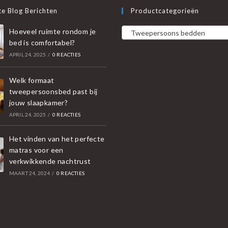
e Blog Berichten
Productcategorieën
Hoeveel ruimte rondom je
Tweepersoons bedden
bed is comfortabel?
APRIL 24, 2025
/
0 REACTIES
Welk formaat
tweepersoonsbed past bij
jouw slaapkamer?
APRIL 24, 2025
/
0 REACTIES
Het vinden van het perfecte
matras voor een
verkwikkende nachtrust
MAART 24, 2024
/
0 REACTIES