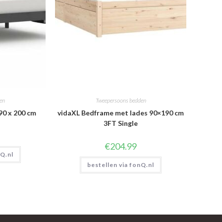
en
Tweepersoons bedden
90 x 200 cm
vidaXL Bedframe met lades 90×190 cm
3FT Single
€
204.99
nQ.nl
bestellen via fonQ.nl