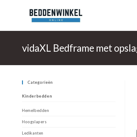
Ga
naar
inhoud
vidaXL Bedframe met opsla
Categorieën
Kinderbedden
Hemelbedden
Hoogslapers
Ledikanten