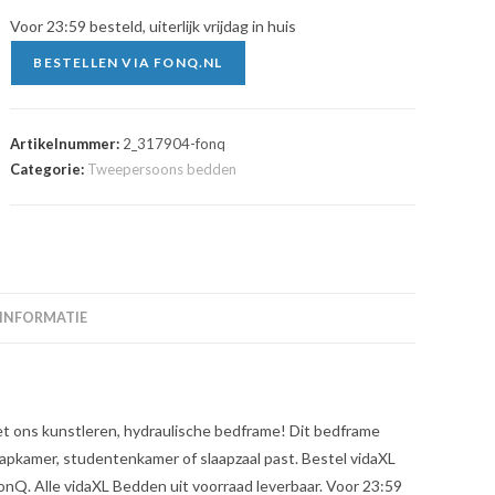
Voor 23:59 besteld, uiterlijk vrijdag in huis
BESTELLEN VIA FONQ.NL
Artikelnummer:
2_317904-fonq
Categorie:
Tweepersoons bedden
 INFORMATIE
t ons kunstleren, hydraulische bedframe! Dit bedframe
aapkamer, studentenkamer of slaapzaal past. Bestel vidaXL
onQ. Alle vidaXL Bedden uit voorraad leverbaar. Voor 23:59