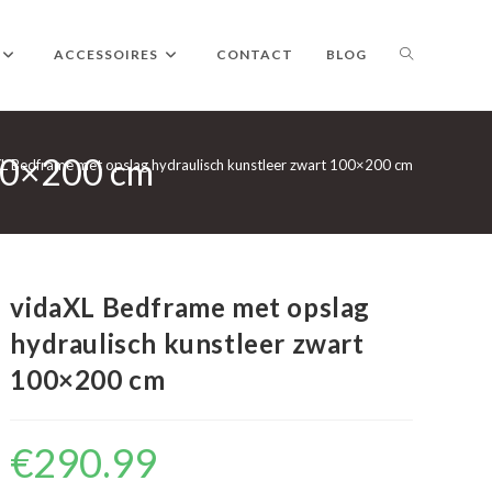
TOGGLE
ACCESSOIRES
CONTACT
BLOG
100×200 cm
WEBSITE
L Bedframe met opslag hydraulisch kunstleer zwart 100×200 cm
ZOEKEN
vidaXL Bedframe met opslag
hydraulisch kunstleer zwart
100×200 cm
€
290.99