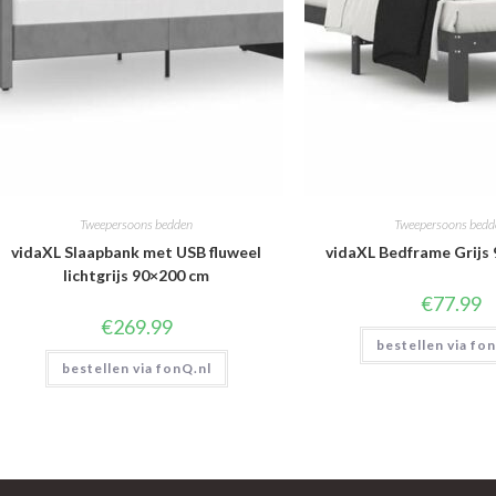
Tweepersoons bedden
Tweepersoons bedd
vidaXL Slaapbank met USB fluweel
vidaXL Bedframe Grijs 
lichtgrijs 90×200 cm
€
77.99
€
269.99
bestellen via fo
bestellen via fonQ.nl