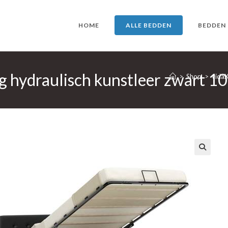
HOME
ALLE BEDDEN
BEDDEN
g hydraulisch kunstleer zwart 
>
Shop
>
vidaX
🔍