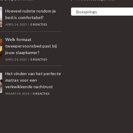
Hoeveel ruimte rondom je
Boxsprings
bed is comfortabel?
APRIL 24, 2025
/
0 REACTIES
Welk formaat
tweepersoonsbed past bij
jouw slaapkamer?
APRIL 24, 2025
/
0 REACTIES
Het vinden van het perfecte
matras voor een
verkwikkende nachtrust
MAART 24, 2024
/
0 REACTIES