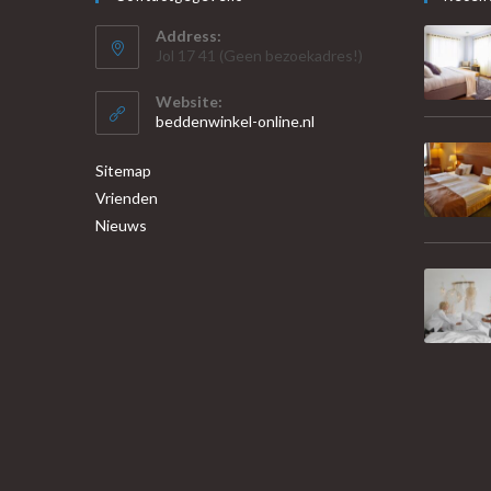
Address:
Jol 17 41 (Geen bezoekadres!)
Website:
beddenwinkel-online.nl
Sitemap
Vrienden
Nieuws