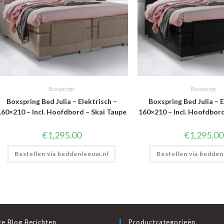
Boxsprings
Boxsprings
Boxspring Bed Julia – Elektrisch –
Boxspring Bed Julia – E
160×210 – Incl. Hoofdbord – Skai Taupe
160×210 – Incl. Hoofdbor
€
1,295.00
€
1,295.00
Bestellen via beddenleeuw.nl
Bestellen via bedden
e Blog Berichten
Productcategorieën