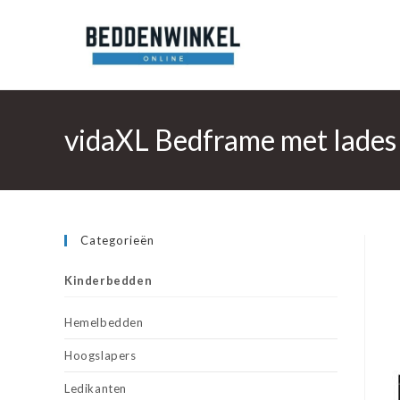
Ga
naar
inhoud
vidaXL Bedframe met lade
Categorieën
Kinderbedden
Hemelbedden
Hoogslapers
Ledikanten