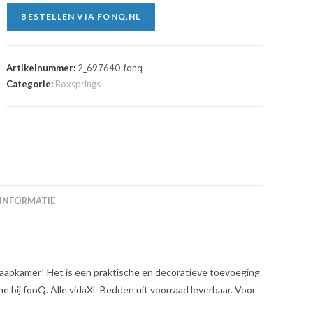
BESTELLEN VIA FONQ.NL
Artikelnummer:
2_697640-fonq
Categorie:
Boxsprings
 INFORMATIE
laapkamer! Het is een praktische en decoratieve toevoeging
e bij fonQ. Alle vidaXL Bedden uit voorraad leverbaar. Voor