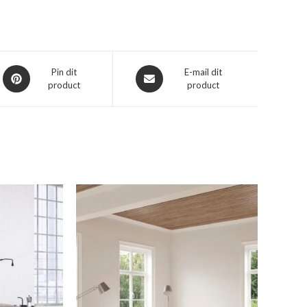
Opent
Opent
Pin dit
E-mail dit
product
product
in
in
een
een
nieuw
nieuw
venster
venster