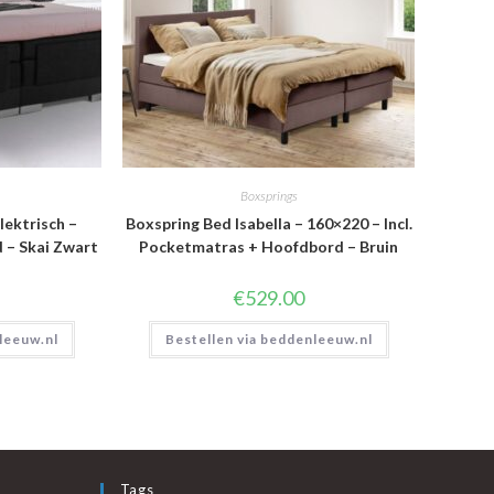
Boxsprings
lektrisch –
Boxspring Bed Isabella – 160×220 – Incl.
d – Skai Zwart
Pocketmatras + Hoofdbord – Bruin
€
529.00
leeuw.nl
Bestellen via beddenleeuw.nl
Tags