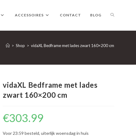
TOGGLE
ACCESSOIRES
CONTACT
BLOG
WEBSITE
>
Shop
>
vidaXL Bedframe met lades zwart 160×200 cm
ZOEKEN
vidaXL Bedframe met lades
zwart 160×200 cm
€
303.99
Voor 23:59 besteld, uiterlijk woensdag in huis