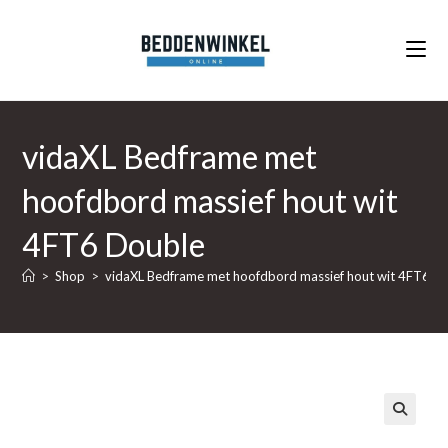
Ga
naar
inhoud
vidaXL Bedframe met
hoofdbord massief hout wit
4FT6 Double
>
Shop
>
vidaXL Bedframe met hoofdbord massief hout wit 4FT6 D
🔍