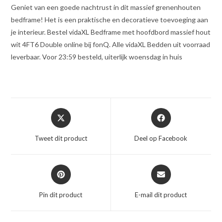
Geniet van een goede nachtrust in dit massief grenenhouten
bedframe! Het is een praktische en decoratieve toevoeging aan
je interieur. Bestel vidaXL Bedframe met hoofdbord massief hout
wit 4FT6 Double online bij fonQ. Alle vidaXL Bedden uit voorraad
leverbaar. Voor 23:59 besteld, uiterlijk woensdag in huis
Opent
Opent
in
in
een
een
Tweet dit product
Deel op Facebook
nieuw
nieuw
venster
venster
Opent
Opent
in
in
een
een
Pin dit product
E-mail dit product
nieuw
nieuw
venster
venster