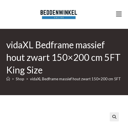
Ga
naar
inhoud
vidaXL Bedframe massief
hout zwart 150×200 cm 5FT
King Size
>
Shop
>
vidaXL Bedframe massief hout zwart 150×200 cm 5FT King
🔍