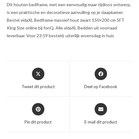
Dit houten bedframe, met een eenvoudig maar tijdloos ontwerp,
is een praktische en decoratieve aanvulling op je slaapkamer.
Bestel vidaXL Bedframe massief hout zwart 150×200 cm 5FT
King Size online bij fonQ. Alle vidaXL Bedden uit voorraad
leverbaar. Voor 23:59 besteld, uiterlijk woensdag in huis
Opent
Opent
in
in
een
een
Tweet dit product
Deel op Facebook
nieuw
nieuw
venster
venster
Opent
Opent
in
in
een
een
Pin dit product
E-mail dit product
nieuw
nieuw
venster
venster