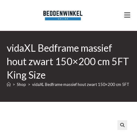
Ga
naar
inhoud
vidaXL Bedframe massief
hout zwart 150×200 cm 5FT
King Size
>
Shop
>
vidaXL Bedframe massief hout zwart 150×200 cm 5FT King
🔍