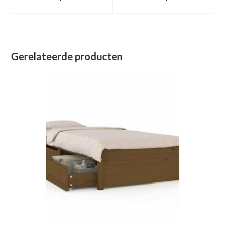
nieuw
nieuw
venster
venster
Gerelateerde producten