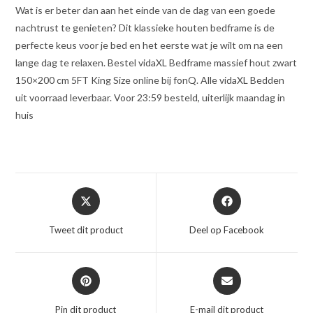
Wat is er beter dan aan het einde van de dag van een goede
nachtrust te genieten? Dit klassieke houten bedframe is de
perfecte keus voor je bed en het eerste wat je wilt om na een
lange dag te relaxen. Bestel vidaXL Bedframe massief hout zwart
150×200 cm 5FT King Size online bij fonQ. Alle vidaXL Bedden
uit voorraad leverbaar. Voor 23:59 besteld, uiterlijk maandag in
huis
Opent
Opent
in
in
een
een
Tweet dit product
Deel op Facebook
nieuw
nieuw
venster
venster
Opent
Opent
in
in
een
een
Pin dit product
E-mail dit product