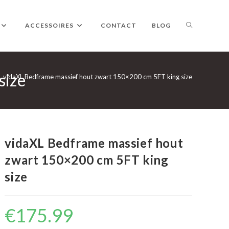
TOGGLE
ACCESSOIRES
CONTACT
BLOG
size
WEBSITE
vidaXL Bedframe massief hout zwart 150×200 cm 5FT king size
ZOEKEN
vidaXL Bedframe massief hout
zwart 150×200 cm 5FT king
size
€
175.99