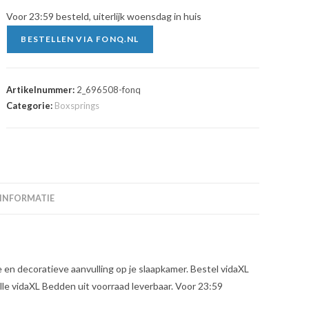
Voor 23:59 besteld, uiterlijk woensdag in huis
BESTELLEN VIA FONQ.NL
Artikelnummer:
2_696508-fonq
Categorie:
Boxsprings
 INFORMATIE
 en decoratieve aanvulling op je slaapkamer. Bestel vidaXL
le vidaXL Bedden uit voorraad leverbaar. Voor 23:59