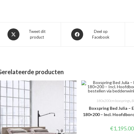
Opent
Opent
Tweet dit
Deel op
product
Facebook
in
in
een
een
nieuw
nieuw
venster
venster
Gerelateerde producten
180x200cm boxsprings
,
B
Boxspring Bed Julia – E
180×200 – Incl. Hoofdbor
€
1,195.00