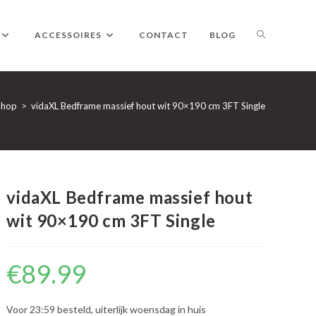
TOGGLE
ACCESSOIRES
CONTACT
BLOG
WEBSITE
Shop
>
vidaXL Bedframe massief hout wit 90×190 cm 3FT Single
ZOEKEN
vidaXL Bedframe massief hout
wit 90×190 cm 3FT Single
€
89.99
Voor 23:59 besteld, uiterlijk woensdag in huis