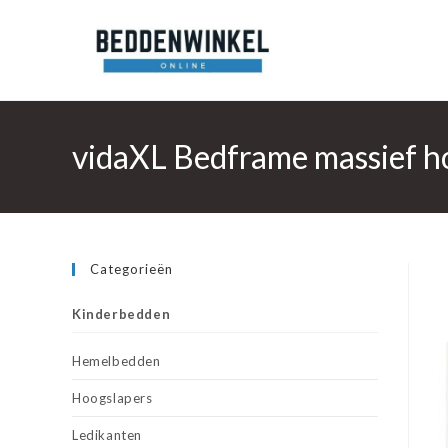
Ga
naar
inhoud
vidaXL Bedframe massief h
Categorieën
Kinderbedden
Hemelbedden
Hoogslapers
Ledikanten