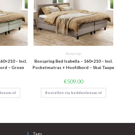
Boxsprings
60×210 – Incl.
Boxspring Bed Isabella – 160×210 – Incl.
ord – Groen
Pocketmatras + Hoofdbord – Skai Taupe
€
509.00
leeuw.nl
Bestellen via beddenleeuw.nl
Tags