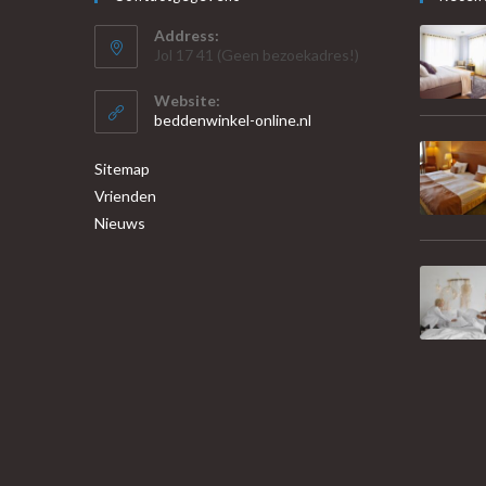
Address:
Jol 17 41 (Geen bezoekadres!)
Website:
beddenwinkel-online.nl
Sitemap
Vrienden
Nieuws