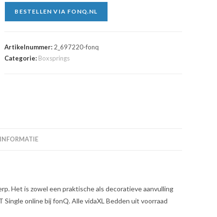
BESTELLEN VIA FONQ.NL
Artikelnummer:
2_697220-fonq
Categorie:
Boxsprings
 INFORMATIE
rp. Het is zowel een praktische als decoratieve aanvulling
Single online bij fonQ. Alle vidaXL Bedden uit voorraad