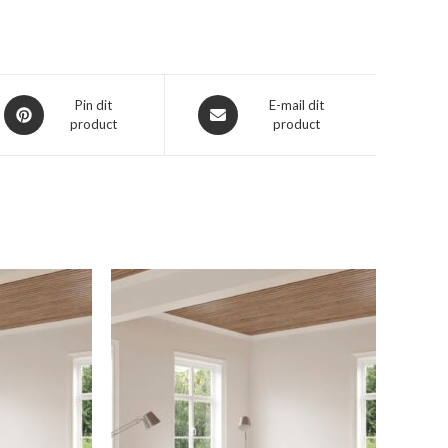
Opent
Opent
Pin dit
E-mail dit
product
product
in
in
een
een
nieuw
nieuw
venster
venster