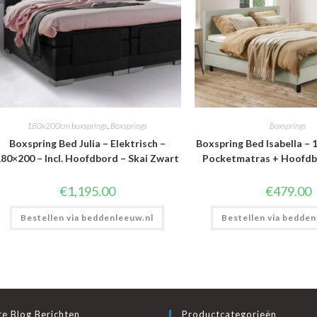
180x200cm boxsprings
,
Boxsprings
Boxsprings
Boxspring Bed Julia – Elektrisch –
Boxspring Bed Isabella – 1
80×200 – Incl. Hoofdbord – Skai Zwart
Pocketmatras + Hoofdb
€
1,195.00
€
479.00
Bestellen via beddenleeuw.nl
Bestellen via bedden
e Blog Berichten
Productcategorieën