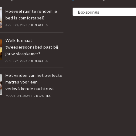
Hoeveel ruimte rondom je
Boxsprings
bed is comfortabel?
APRIL 24, 2025
/
0 REACTIES
Welk formaat
tweepersoonsbed past bij
jouw slaapkamer?
APRIL 24, 2025
/
0 REACTIES
Het vinden van het perfecte
matras voor een
verkwikkende nachtrust
MAART 24, 2024
/
0 REACTIES