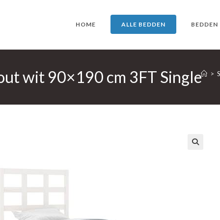
HOME
ALLE BEDDEN
BEDDEN
out wit 90×190 cm 3FT Single
>
🔍