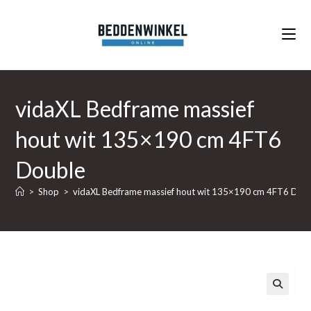
Ga
naar
inhoud
vidaXL Bedframe massief
hout wit 135×190 cm 4FT6
Double
>
Shop
>
vidaXL Bedframe massief hout wit 135×190 cm 4FT6 Dou
🔍