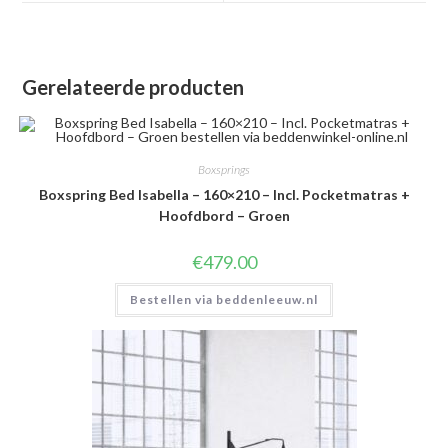
venster
venster
Gerelateerde producten
Boxsprings
Boxspring Bed Isabella – 160×210 – Incl. Pocketmatras +
Hoofdbord – Groen
€
479.00
Bestellen via beddenleeuw.nl