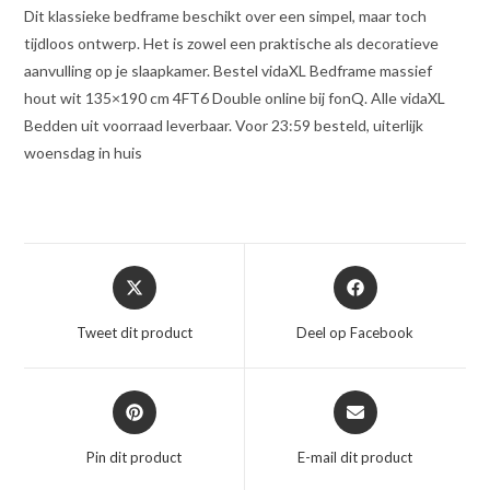
Dit klassieke bedframe beschikt over een simpel, maar toch
tijdloos ontwerp. Het is zowel een praktische als decoratieve
aanvulling op je slaapkamer. Bestel vidaXL Bedframe massief
hout wit 135×190 cm 4FT6 Double online bij fonQ. Alle vidaXL
Bedden uit voorraad leverbaar. Voor 23:59 besteld, uiterlijk
woensdag in huis
Opent
Opent
in
in
een
een
Tweet dit product
Deel op Facebook
nieuw
nieuw
venster
venster
Opent
Opent
in
in
een
een
Pin dit product
E-mail dit product
nieuw
nieuw