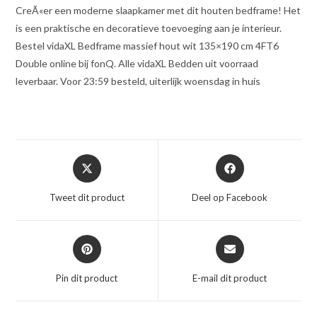
CreÃ«er een moderne slaapkamer met dit houten bedframe! Het
is een praktische en decoratieve toevoeging aan je interieur.
Bestel vidaXL Bedframe massief hout wit 135×190 cm 4FT6
Double online bij fonQ. Alle vidaXL Bedden uit voorraad
leverbaar. Voor 23:59 besteld, uiterlijk woensdag in huis
Opent
Opent
in
in
een
een
Tweet dit product
Deel op Facebook
nieuw
nieuw
venster
venster
Opent
Opent
in
in
een
een
Pin dit product
E-mail dit product
nieuw
nieuw
venster
venster