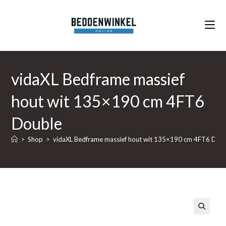
Ga
naar
inhoud
vidaXL Bedframe massief
hout wit 135×190 cm 4FT6
Double
>
Shop
>
vidaXL Bedframe massief hout wit 135×190 cm 4FT6 Dou
🔍