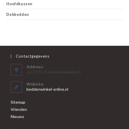
Hoofdkussen
Dekbedden
Contactgegevens
Address:
Jol 17 41 (Geen bezoekadres!)
Website:
beddenwinkel-online.nl
Sitemap
Vrienden
Nieuws