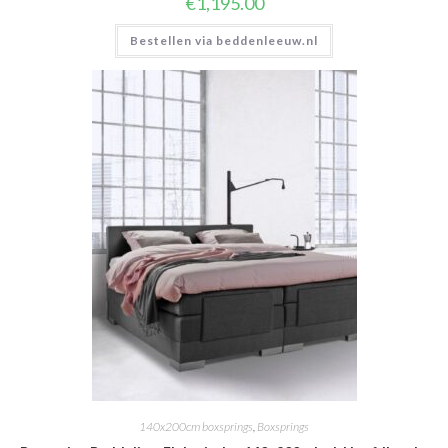
€
1,195.00
Bestellen via beddenleeuw.nl
140x200cm boxsprings
,
Boxsprings