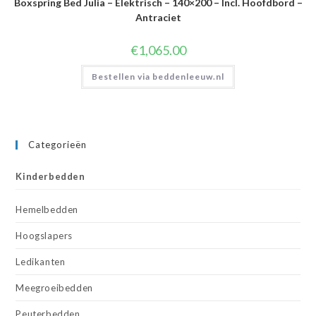
Boxspring Bed Julia – Elektrisch – 140×200 – Incl. Hoofdbord –
Antraciet
€
1,065.00
Bestellen via beddenleeuw.nl
Categorieën
Kinderbedden
Hemelbedden
Hoogslapers
Ledikanten
Meegroeibedden
Peuterbedden