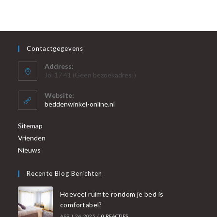
Contactgegevens
Address:
Jol 17 41 (Geen bezoekadres!)
Website:
beddenwinkel-online.nl
Sitemap
Vrienden
Nieuws
Recente Blog Berichten
Hoeveel ruimte rondom je bed is
comfortabel?
APRIL 24, 2025
/
0 REACTIES