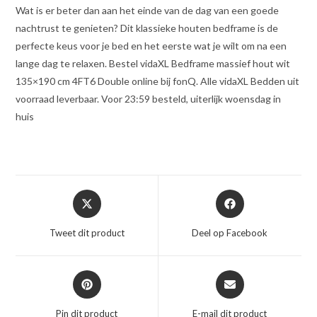
Wat is er beter dan aan het einde van de dag van een goede
nachtrust te genieten? Dit klassieke houten bedframe is de
perfecte keus voor je bed en het eerste wat je wilt om na een
lange dag te relaxen. Bestel vidaXL Bedframe massief hout wit
135×190 cm 4FT6 Double online bij fonQ. Alle vidaXL Bedden uit
voorraad leverbaar. Voor 23:59 besteld, uiterlijk woensdag in
huis
Opent
Opent
in
in
een
een
Tweet dit product
Deel op Facebook
nieuw
nieuw
venster
venster
Opent
Opent
in
in
een
een
Pin dit product
E-mail dit product