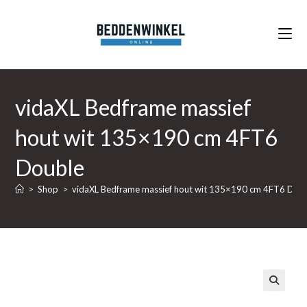
Ga
naar
inhoud
vidaXL Bedframe massief
hout wit 135×190 cm 4FT6
Double
>
Shop
>
vidaXL Bedframe massief hout wit 135×190 cm 4FT6 Dou
🔍