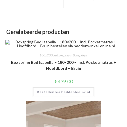
nieuw
nieuw
venster
venster
Gerelateerde producten
180x200cm boxsprings
,
Boxsprings
Boxspring Bed Isabella – 180×200 – Incl. Pocketmatras +
Hoofdbord – Bruin
€
439.00
Bestellen via beddenleeuw.nl