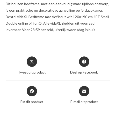
Dit houten bedframe, met een eenvoudig maar tijdloos ontwerp,
is een praktische en decoratieve aanvulling op je slaapkamer.
Bestel vidaXL Bedframe massief hout wit 120×190 cm 4FT Small
Double online bij fonQ. Alle vidaXL Bedden uit voorraad
leverbaar. Voor 23:59 besteld, uiterlijk woensdag in huis
Opent
Opent
in
in
een
een
Tweet dit product
Deel op Facebook
nieuw
nieuw
venster
venster
Opent
Opent
in
in
een
een
Pin dit product
E-mail dit product
nieuw
nieuw
venster
venster