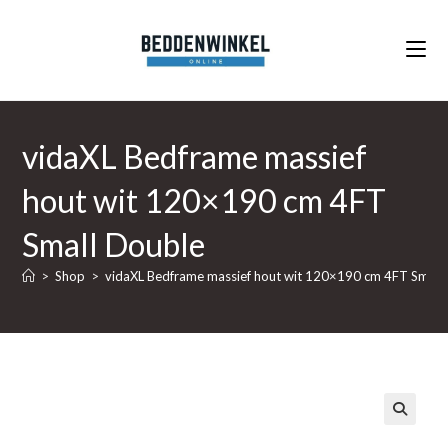
Ga
naar
inhoud
vidaXL Bedframe massief
hout wit 120×190 cm 4FT
Small Double
>
Shop
>
vidaXL Bedframe massief hout wit 120×190 cm 4FT Small
🔍