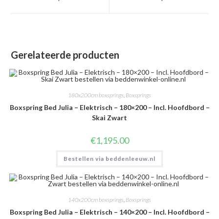
nieuw
nieuw
venster
venster
Gerelateerde producten
180x200cm boxsprings
,
Boxsprings
Boxspring Bed Julia – Elektrisch – 180×200 – Incl. Hoofdbord –
Skai Zwart
€
1,195.00
Bestellen via beddenleeuw.nl
140x200cm boxsprings
,
Boxsprings
Boxspring Bed Julia – Elektrisch – 140×200 – Incl. Hoofdbord –