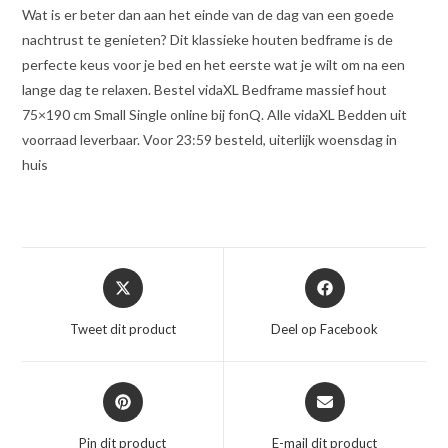
Wat is er beter dan aan het einde van de dag van een goede
nachtrust te genieten? Dit klassieke houten bedframe is de
perfecte keus voor je bed en het eerste wat je wilt om na een
lange dag te relaxen. Bestel vidaXL Bedframe massief hout
75×190 cm Small Single online bij fonQ. Alle vidaXL Bedden uit
voorraad leverbaar. Voor 23:59 besteld, uiterlijk woensdag in
huis
Opent
Opent
in
in
een
een
Tweet dit product
Deel op Facebook
nieuw
nieuw
venster
venster
Opent
Opent
in
in
een
een
Pin dit product
E-mail dit product