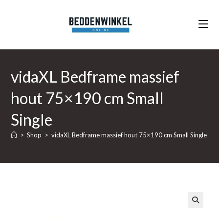
Ga
naar
inhoud
vidaXL Bedframe massief
hout 75×190 cm Small
Single
>
Shop
>
vidaXL Bedframe massief hout 75×190 cm Small Single
🔍