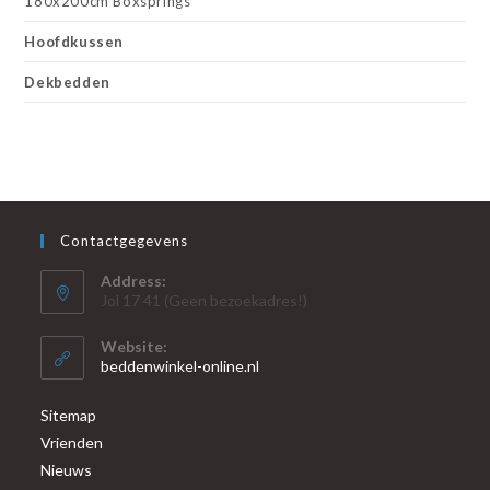
180x200cm Boxsprings
Hoofdkussen
Dekbedden
Contactgegevens
Address:
Jol 17 41 (Geen bezoekadres!)
Website:
beddenwinkel-online.nl
Sitemap
Vrienden
Nieuws