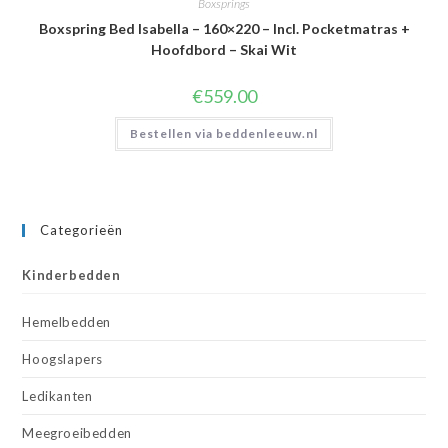
Boxsprings
Boxspring Bed Isabella – 160×220 – Incl. Pocketmatras +
Hoofdbord – Skai Wit
€
559.00
Bestellen via beddenleeuw.nl
Categorieën
Kinderbedden
Hemelbedden
Hoogslapers
Ledikanten
Meegroeibedden