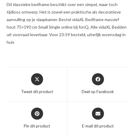
Dit klassieke bedframe beschikt over een simpel, maar toch
tijdloos ontwerp. Het is zowel een praktische als decoratieve
aanvulling op je slaapkamer. Bestel vidaXL Bedframe massief
hout 75×190 cm Small Single online bij fonQ. Alle vidaXL Bedden
uit voorraad leverbaar. Voor 23:59 besteld, uiterlijk woensdag in
huis
Opent
Opent
in
in
een
een
Tweet dit product
Deel op Facebook
nieuw
nieuw
venster
venster
Opent
Opent
in
in
een
een
Pin dit product
E-mail dit product
nieuw
nieuw