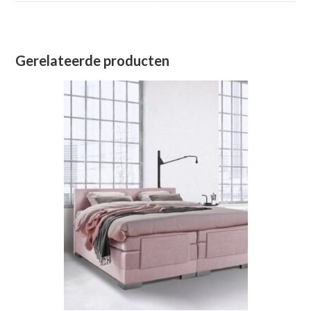
venster
venster
Gerelateerde producten