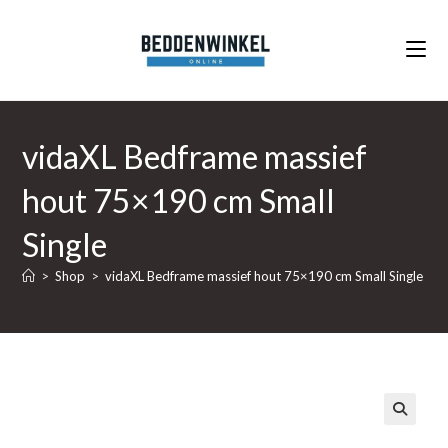
Ga
naar
inhoud
vidaXL Bedframe massief
hout 75×190 cm Small
Single
>
Shop
>
vidaXL Bedframe massief hout 75×190 cm Small Single
🔍