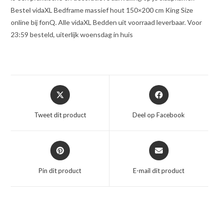
Bestel vidaXL Bedframe massief hout 150×200 cm King Size
online bij fonQ. Alle vidaXL Bedden uit voorraad leverbaar. Voor
23:59 besteld, uiterlijk woensdag in huis
Opent
Opent
in
in
een
een
Tweet dit product
Deel op Facebook
nieuw
nieuw
venster
venster
Opent
Opent
in
in
een
een
Pin dit product
E-mail dit product
nieuw
nieuw
venster
venster