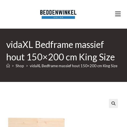
Ga
naar
inhoud
vidaXL Bedframe massief
hout 150×200 cm King Size
>
Shop
>
vidaXL Bedframe massief hout 150×200 cm King Size
🔍