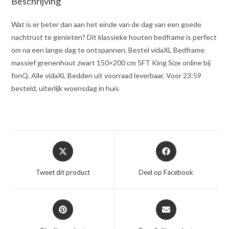
Beschrijving
Wat is er beter dan aan het einde van de dag van een goede
nachtrust te genieten? Dit klassieke houten bedframe is perfect
om na een lange dag te ontspannen. Bestel vidaXL Bedframe
massief grenenhout zwart 150×200 cm 5FT King Size online bij
fonQ. Alle vidaXL Bedden uit voorraad leverbaar. Voor 23:59
besteld, uiterlijk woensdag in huis
Opent
Opent
in
in
een
een
Tweet dit product
Deel op Facebook
nieuw
nieuw
venster
venster
Opent
Opent
in
in
een
een