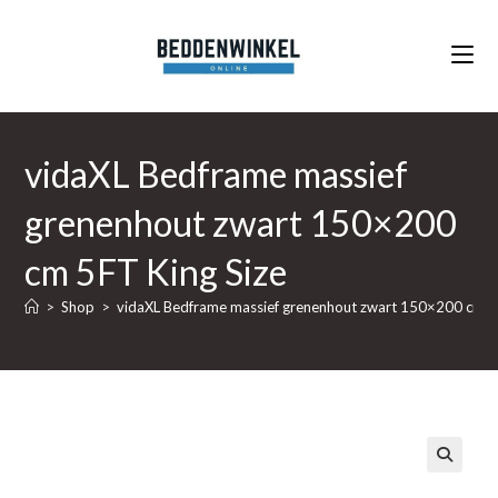
Ga
naar
inhoud
vidaXL Bedframe massief
grenenhout zwart 150×200
cm 5FT King Size
>
Shop
>
vidaXL Bedframe massief grenenhout zwart 150×200 cm 5F
🔍