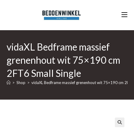
Ga
naar
inhoud
vidaXL Bedframe massief
grenenhout wit 75×190 cm
2FT6 Small Single
>
Shop
>
vidaXL Bedframe massief grenenhout wit 75×190 cm 2FT6 
🔍