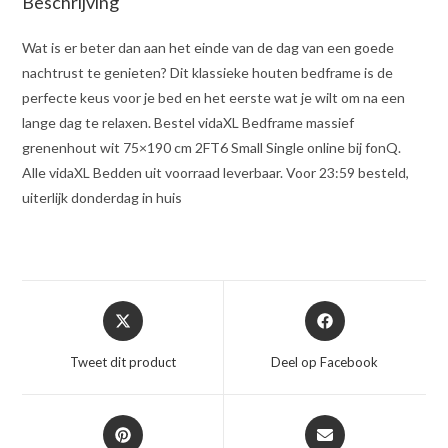
Beschrijving
Wat is er beter dan aan het einde van de dag van een goede
nachtrust te genieten? Dit klassieke houten bedframe is de
perfecte keus voor je bed en het eerste wat je wilt om na een
lange dag te relaxen. Bestel vidaXL Bedframe massief
grenenhout wit 75×190 cm 2FT6 Small Single online bij fonQ.
Alle vidaXL Bedden uit voorraad leverbaar. Voor 23:59 besteld,
uiterlijk donderdag in huis
Opent
Opent
in
in
een
een
Tweet dit product
Deel op Facebook
nieuw
nieuw
venster
venster
Opent
Opent
in
in