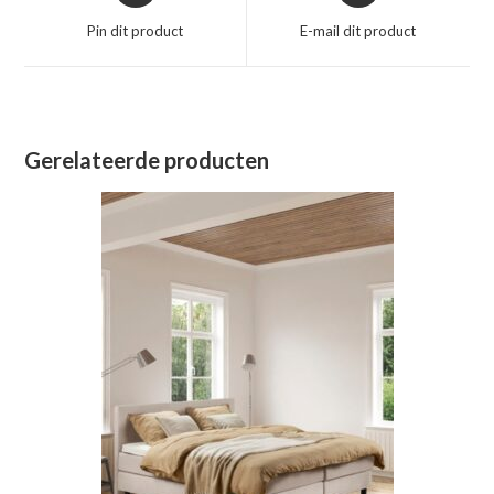
een
een
Pin dit product
E-mail dit product
nieuw
nieuw
venster
venster
Gerelateerde producten