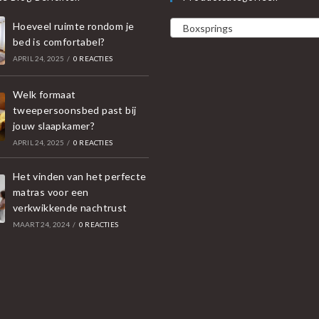
Hoeveel ruimte rondom je
Boxsprings
bed is comfortabel?
APRIL 24, 2025
/
0 REACTIES
Welk formaat
tweepersoonsbed past bij
jouw slaapkamer?
APRIL 24, 2025
/
0 REACTIES
Het vinden van het perfecte
matras voor een
verkwikkende nachtrust
MAART 24, 2024
/
0 REACTIES