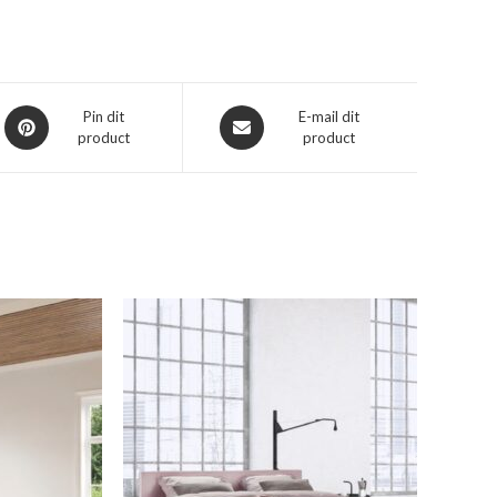
Opent
Opent
Pin dit
E-mail dit
product
product
in
in
een
een
nieuw
nieuw
venster
venster