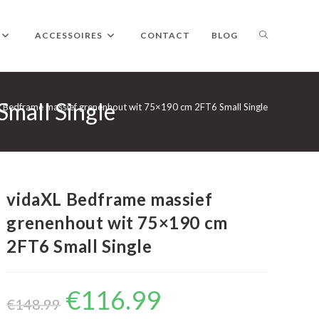
TOGGLE
ACCESSOIRES
CONTACT
BLOG
mall Single
WEBSITE
 Bedframe massief grenenhout wit 75×190 cm 2FT6 Small Single
ZOEKEN
vidaXL Bedframe massief
grenenhout wit 75×190 cm
2FT6 Small Single
€
116.99
Oorspronkelijke
Huidige
prijs
prijs
€
148.99
was:
is: