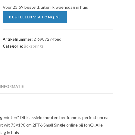
€148.99.
€116.99.
Voor 23:59 besteld, uiterlijk woensdag in huis
BESTELLEN VIA FONQ.NL
Artikelnummer:
2_698727-fonq
Categorie:
Boxsprings
 INFORMATIE
 genieten? Dit klassieke houten bedframe is perfect om na
wit 75×190 cm 2FT6 Small Single online bij fonQ. Alle
dag in huis