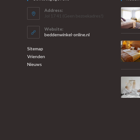
Address:
Jol 17 41 (Geen bezoekadres!)
Website:
beddenwinkel-online.nl
Sitemap
Vrienden
Nieuws