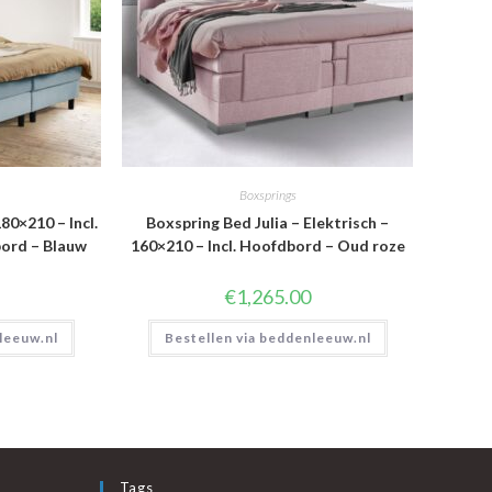
Boxsprings
80×210 – Incl.
Boxspring Bed Julia – Elektrisch –
ord – Blauw
160×210 – Incl. Hoofdbord – Oud roze
€
1,265.00
leeuw.nl
Bestellen via beddenleeuw.nl
Tags