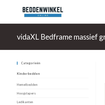
Ga
naar
inhoud
vidaXL Bedframe massief g
Categorieën
Kinderbedden
Hemelbedden
Hoogslapers
Ledikanten