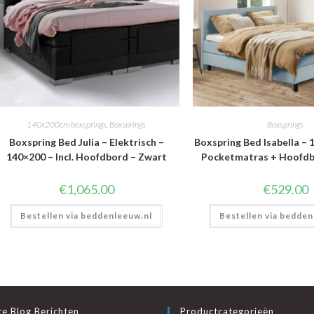
140x200cm boxsprings
,
Boxsprings
Boxsprings
Boxspring Bed Julia – Elektrisch –
Boxspring Bed Isabella – 1
140×200 – Incl. Hoofdbord – Zwart
Pocketmatras + Hoofdb
€
1,065.00
€
529.00
Bestellen via beddenleeuw.nl
Bestellen via bedden
e Blog Berichten
Productcategorieën