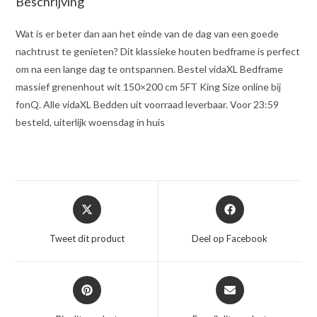
Beschrijving
Wat is er beter dan aan het einde van de dag van een goede
nachtrust te genieten? Dit klassieke houten bedframe is perfect
om na een lange dag te ontspannen. Bestel vidaXL Bedframe
massief grenenhout wit 150×200 cm 5FT King Size online bij
fonQ. Alle vidaXL Bedden uit voorraad leverbaar. Voor 23:59
besteld, uiterlijk woensdag in huis
Opent
Opent
in
in
een
een
Tweet dit product
Deel op Facebook
nieuw
nieuw
venster
venster
Opent
Opent
in
in
een
een