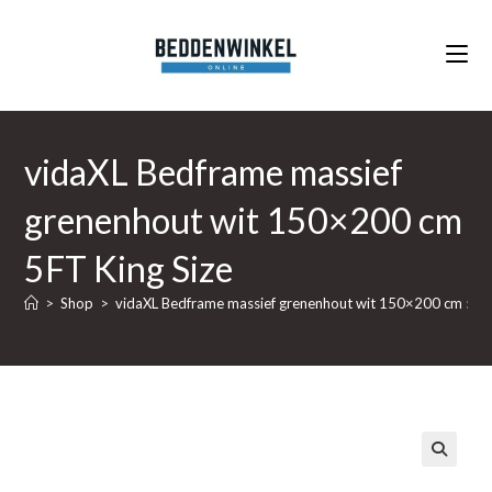
Ga
naar
inhoud
vidaXL Bedframe massief
grenenhout wit 150×200 cm
5FT King Size
>
Shop
>
vidaXL Bedframe massief grenenhout wit 150×200 cm 5FT 
🔍