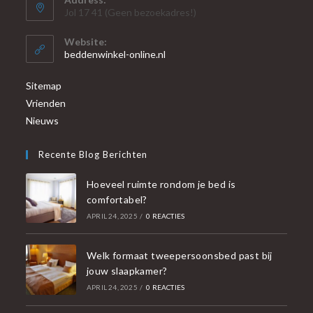
Jol 17 41 (Geen bezoekadres!)
Website:
beddenwinkel-online.nl
Sitemap
Vrienden
Nieuws
Recente Blog Berichten
Hoeveel ruimte rondom je bed is
comfortabel?
APRIL 24, 2025
/
0 REACTIES
Welk formaat tweepersoonsbed past bij
jouw slaapkamer?
APRIL 24, 2025
/
0 REACTIES