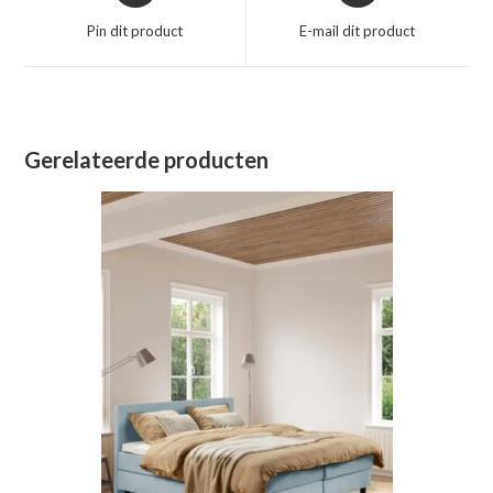
een
een
Pin dit product
E-mail dit product
nieuw
nieuw
venster
venster
Gerelateerde producten