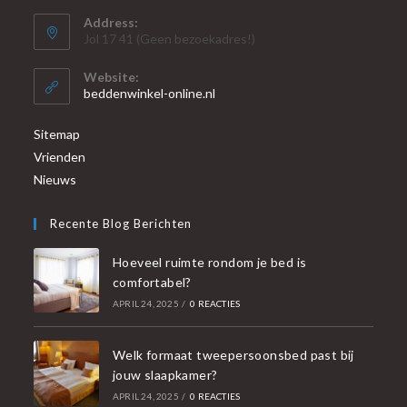
Address:
Jol 17 41 (Geen bezoekadres!)
Website:
beddenwinkel-online.nl
Sitemap
Vrienden
Nieuws
Recente Blog Berichten
Hoeveel ruimte rondom je bed is
comfortabel?
APRIL 24, 2025
/
0 REACTIES
Welk formaat tweepersoonsbed past bij
jouw slaapkamer?
APRIL 24, 2025
/
0 REACTIES