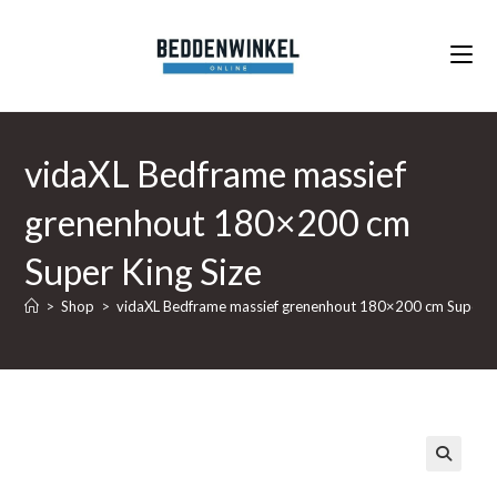
Ga
naar
inhoud
vidaXL Bedframe massief
grenenhout 180×200 cm
Super King Size
>
Shop
>
vidaXL Bedframe massief grenenhout 180×200 cm Super Ki
🔍