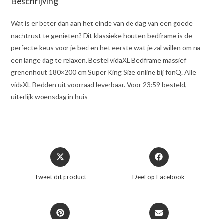
Beschrijving
Wat is er beter dan aan het einde van de dag van een goede
nachtrust te genieten? Dit klassieke houten bedframe is de
perfecte keus voor je bed en het eerste wat je zal willen om na
een lange dag te relaxen. Bestel vidaXL Bedframe massief
grenenhout 180×200 cm Super King Size online bij fonQ. Alle
vidaXL Bedden uit voorraad leverbaar. Voor 23:59 besteld,
uiterlijk woensdag in huis
Opent
Opent
in
in
een
een
Tweet dit product
Deel op Facebook
nieuw
nieuw
venster
venster
Opent
Opent
in
in