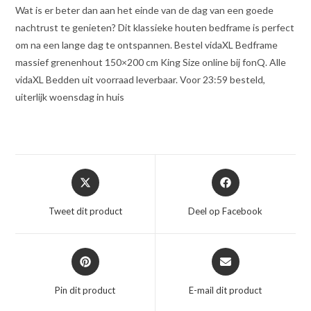
Wat is er beter dan aan het einde van de dag van een goede
nachtrust te genieten? Dit klassieke houten bedframe is perfect
om na een lange dag te ontspannen. Bestel vidaXL Bedframe
massief grenenhout 150×200 cm King Size online bij fonQ. Alle
vidaXL Bedden uit voorraad leverbaar. Voor 23:59 besteld,
uiterlijk woensdag in huis
Opent
Opent
in
in
een
een
Tweet dit product
Deel op Facebook
nieuw
nieuw
venster
venster
Opent
Opent
in
in
een
een
Pin dit product
E-mail dit product
nieuw
nieuw