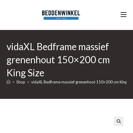
Ga
naar
inhoud
vidaXL Bedframe massief
grenenhout 150×200 cm
King Size
>
Shop
>
vidaXL Bedframe massief grenenhout 150×200 cm King Si
🔍