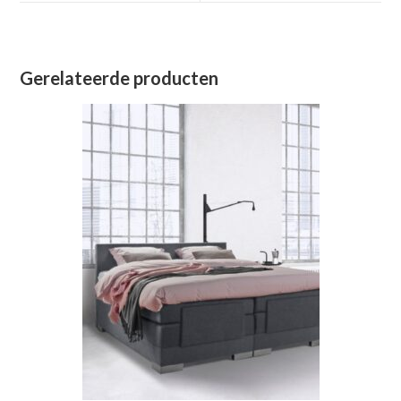
venster
venster
Gerelateerde producten