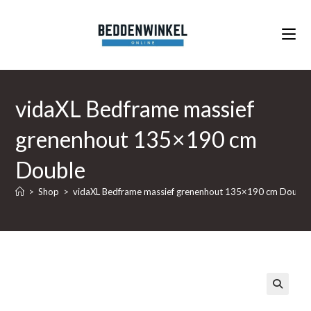
Ga
naar
inhoud
vidaXL Bedframe massief
grenenhout 135×190 cm
Double
>
Shop
>
vidaXL Bedframe massief grenenhout 135×190 cm Double
🔍