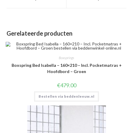
nieuw
nieuw
venster
venster
Gerelateerde producten
Boxsprings
Boxspring Bed Isabella – 160×210 – Incl. Pocketmatras +
Hoofdbord – Groen
€
479.00
Bestellen via beddenleeuw.nl