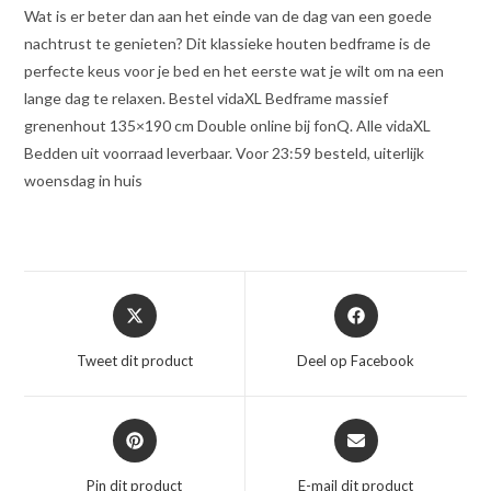
Wat is er beter dan aan het einde van de dag van een goede
nachtrust te genieten? Dit klassieke houten bedframe is de
perfecte keus voor je bed en het eerste wat je wilt om na een
lange dag te relaxen. Bestel vidaXL Bedframe massief
grenenhout 135×190 cm Double online bij fonQ. Alle vidaXL
Bedden uit voorraad leverbaar. Voor 23:59 besteld, uiterlijk
woensdag in huis
Opent
Opent
in
in
een
een
Tweet dit product
Deel op Facebook
nieuw
nieuw
venster
venster
Opent
Opent
in
in
een
een
Pin dit product
E-mail dit product