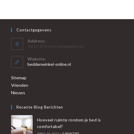
Contactgegevens
Address:
Jol 17 41 (Geen bezoekadres!)
Website:
beddenwinkel-online.nl
Sitemap
Vrienden
Nieuws
Recente Blog Berichten
Hoeveel ruimte rondom je bed is
comfortabel?
APRIL 24, 2025
/
0 REACTIES