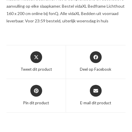
aanvulling op elke slaapkamer. Bestel vidaXL Bedframe Lichthout
160 x 200 cm online bij fonQ. Alle vidaXL Bedden uit voorraad
leverbaar. Voor 23:59 besteld, uiterlijk woensdag in huis
Opent
Opent
in
in
een
een
Tweet dit product
Deel op Facebook
nieuw
nieuw
venster
venster
Opent
Opent
in
in
een
een
Pin dit product
E-mail dit product
nieuw
nieuw
venster
venster