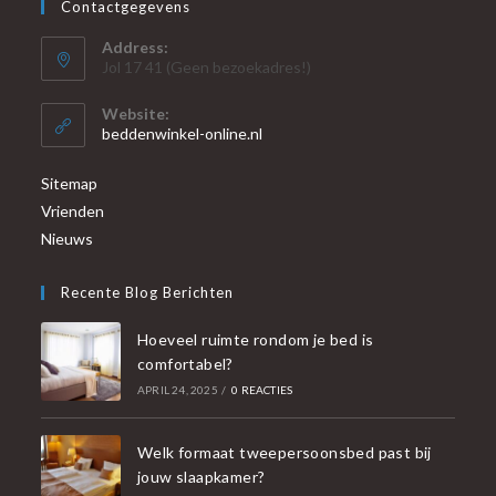
Contactgegevens
Address:
Jol 17 41 (Geen bezoekadres!)
Website:
beddenwinkel-online.nl
Sitemap
Vrienden
Nieuws
Recente Blog Berichten
Hoeveel ruimte rondom je bed is
comfortabel?
APRIL 24, 2025
/
0 REACTIES
Welk formaat tweepersoonsbed past bij
jouw slaapkamer?