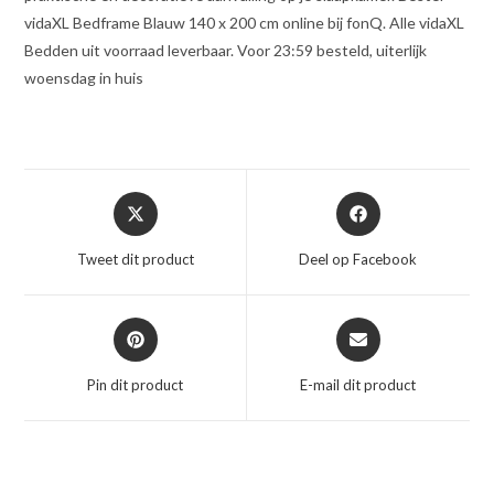
vidaXL Bedframe Blauw 140 x 200 cm online bij fonQ. Alle vidaXL
Bedden uit voorraad leverbaar. Voor 23:59 besteld, uiterlijk
woensdag in huis
Opent
Opent
in
in
een
een
Tweet dit product
Deel op Facebook
nieuw
nieuw
venster
venster
Opent
Opent
in
in
een
een
Pin dit product
E-mail dit product
nieuw
nieuw
venster
venster