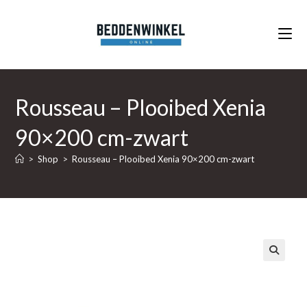
Ga
naar
inhoud
Rousseau – Plooibed Xenia
90×200 cm-zwart
>
Shop
>
Rousseau – Plooibed Xenia 90×200 cm-zwart
🔍