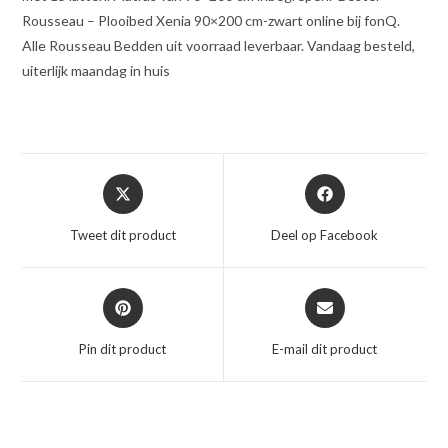
Rousseau – Plooibed Xenia 90×200 cm-zwart online bij fonQ.
Alle Rousseau Bedden uit voorraad leverbaar. Vandaag besteld,
uiterlijk maandag in huis
Opent
Opent
in
in
een
een
Tweet dit product
Deel op Facebook
nieuw
nieuw
venster
venster
Opent
Opent
in
in
een
een
Pin dit product
E-mail dit product
nieuw
nieuw
venster
venster