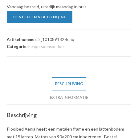
Vandaag besteld, uiterlijk maandag in huis
BESTELLEN VIA FONQ.NL
Artikelnummer:
2_101089182-fonq
Categorie:
Eenpersoonsbedden
BESCHRIJVING
EXTRA INFORMATIE
Beschrijving
Plooibed Xenia heeft een metalen frame en een lattenbodem
met 15 latten. Matras van 90×200 cm inbegrepen. Bestel