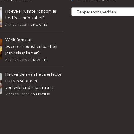
Hoeveel ruimte rondom je
Eenpersoonsbedden
bed is comfortabel?
APRIL 24, 2025
/
0 REACTIES
Welk formaat
tweepersoonsbed past bij
jouw slaapkamer?
APRIL 24, 2025
/
0 REACTIES
Het vinden van het perfecte
matras voor een
verkwikkende nachtrust
MAART 24, 2024
/
0 REACTIES