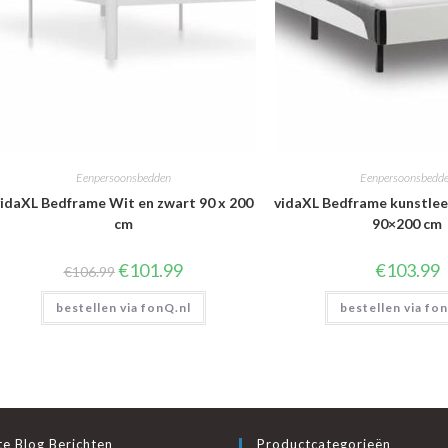
Eenpersoonsbedden
Eenpersoonsbedd
vidaXL Bedframe Wit en zwart 90 x 200
vidaXL Bedframe kunstlee
cm
90×200 cm
Oorspronkelijke
Huidige
€
101.99
€
103.99
€
106.99
prijs
prijs
was:
is:
bestellen via fonQ.nl
€106.99.
€101.99.
bestellen via fo
e Blog Berichten
Productcategorieën