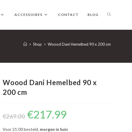
TOGGLE
ACCESSOIRES
CONTACT
BLOG
WEBSITE
>
Shop
>
Woood Dani Hemelbed 90 x 200 cm
ZOEKEN
Woood Dani Hemelbed 90 x
200 cm
€
217.99
Oorspronkelijke
Huidige
prijs
prijs
€
269.00
was:
is:
€269.00.
€217.99.
Voor 21:00 besteld,
morgen in huis