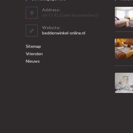
Address:
Jol 17 41 (Geen bezoekadres!)
Website:
beddenwinkel-online.nl
Sitemap
Vrienden
Nieuws