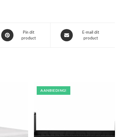
Opent
Opent
Pin dit
E-mail dit
product
product
in
in
een
een
nieuw
nieuw
venster
venster
AANBIEDING!