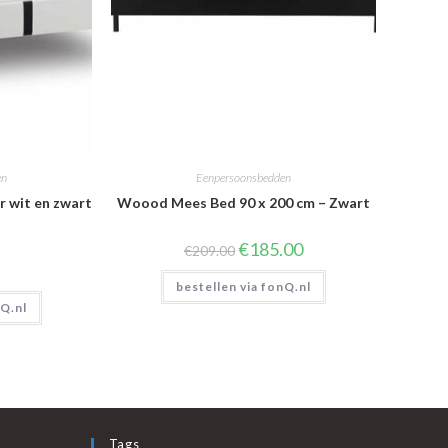
en
Eenpersoonsbedden
r wit en zwart
Woood Mees Bed 90 x 200 cm – Zwart
Oorspronkelijke
Huidige
€
185.00
€
209.00
prijs
prijs
was:
is:
bestellen via fonQ.nl
€209.00.
€185.00.
nQ.nl
Tags