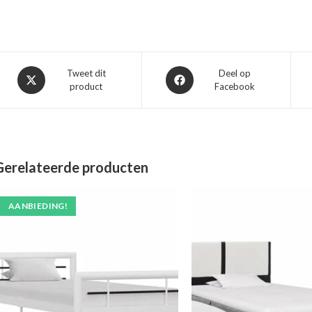
Opent
Opent
Tweet dit
Deel op
product
Facebook
in
in
een
een
nieuw
nieuw
venster
venster
Gerelateerde producten
AANBIEDING!