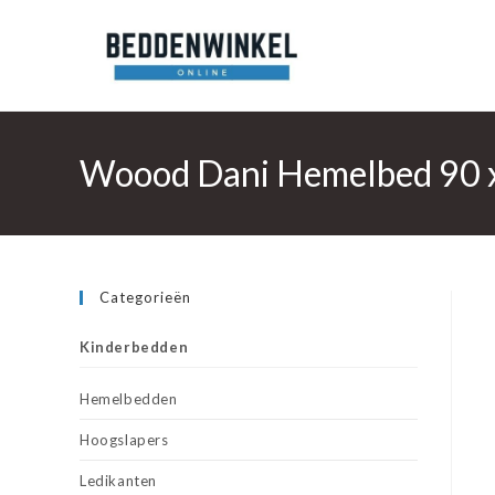
Ga
naar
inhoud
Woood Dani Hemelbed 90 
Categorieën
Kinderbedden
Hemelbedden
Hoogslapers
Ledikanten