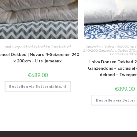
Anti allergie dekbed
,
Dekbedden
,
Tencel dekbed
Ganzendons Dekbed 140x220 cm
,
G
240x200
,
Ganzendons Dekbed 270
encel Dekbed | Nuvaro 4-Seizoenen 240
Ganzendons dekb
x 200 cm – Lits-jumeaux
Loiva Donzen Dekbed 2
Ganzendons – Exclusief
€
689.00
dekbed – Tweepe
Bestellen via Betternights.nl
€
899.00
Bestellen via Better