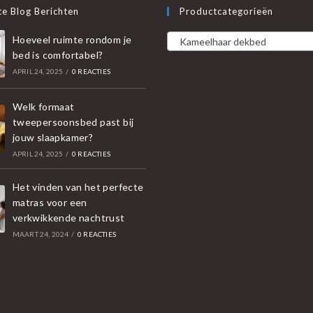
e Blog Berichten
Productcategorieën
Hoeveel ruimte rondom je
Kameelhaar dekbed
bed is comfortabel?
APRIL 24, 2025
/
0 REACTIES
Welk formaat
tweepersoonsbed past bij
jouw slaapkamer?
APRIL 24, 2025
/
0 REACTIES
Het vinden van het perfecte
matras voor een
verkwikkende nachtrust
MAART 24, 2024
/
0 REACTIES