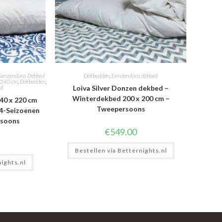
anzendons Dekbed
Dekbedden
,
Eendendons dekbed
x240 cm
,
Dekbedden
,
ed
Loiva Silver Donzen dekbed –
Winterdekbed 200 x 200 cm –
40 x 220 cm
Tweepersoons
 4-Seizoenen
rsoons
€
549.00
Bestellen via Betternights.nl
nights.nl