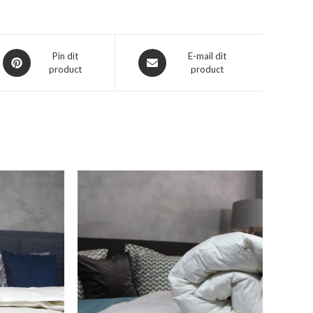
Opent
Opent
Pin dit
E-mail dit
product
product
in
in
een
een
nieuw
nieuw
venster
venster