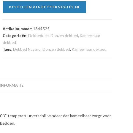
BESTELLEN VIA BETTERNIGHTS.NL
Artikelnummer:
1844525
Categorieën:
Dekbedden
,
Donzen dekbed
,
Kameelhaar
dekbed
Tags:
Dekbed Nuvaro
,
Donzen dekbed
,
Kameelhaar dekbed
 INFORMATIE
60˚C temperatuurverschil, vandaar dat kameelhaar zorgt voor
kbedden.