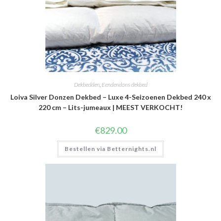
Dekbedden
,
Eendendons dekbed
Loiva Silver Donzen Dekbed – Luxe 4-Seizoenen Dekbed 240 x
220 cm – Lits-jumeaux | MEEST VERKOCHT!
€
829.00
Bestellen via Betternights.nl