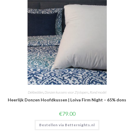
Dekbedden
,
Donzen kussens voor Zijslapers
,
Rond model
Heerlijk Donzen Hoofdkussen | Loiva Firm Night – 65% dons
€
79.00
Bestellen via Betternights.nl