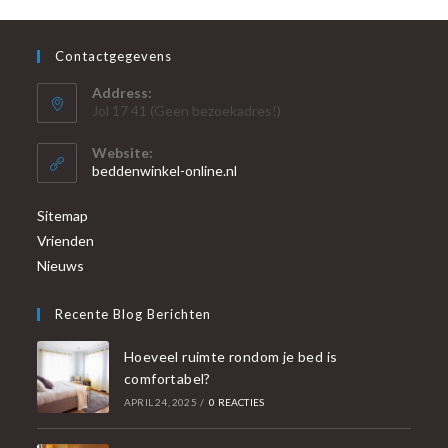
Contactgegevens
Address:
Jol 17 41 (Geen bezoekadres!)
Website:
beddenwinkel-online.nl
Sitemap
Vrienden
Nieuws
Recente Blog Berichten
Hoeveel ruimte rondom je bed is
comfortabel?
APRIL 24, 2025
/
0 REACTIES