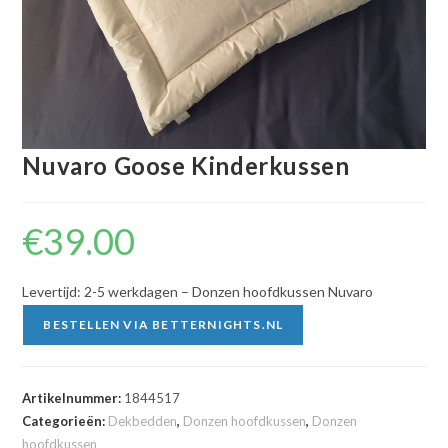
Nuvaro Goose Kinderkussen
€
39.00
Levertijd: 2-5 werkdagen – Donzen hoofdkussen Nuvaro
BESTELLEN VIA BETTERNIGHTS.NL
Artikelnummer:
1844517
Categorieën:
Dekbedden
,
Donzen hoofdkussen
,
Donzen
hoofdkussen