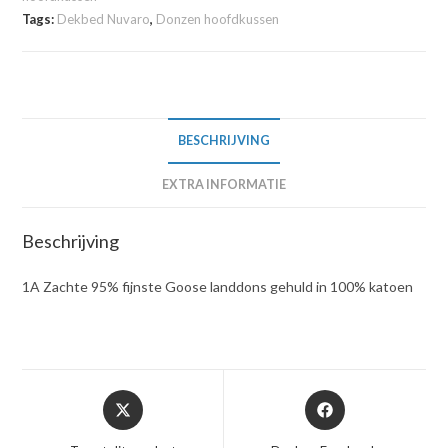
Tags:
Dekbed Nuvaro
,
Donzen hoofdkussen
BESCHRIJVING
EXTRA INFORMATIE
Beschrijving
1A Zachte 95% fijnste Goose landdons gehuld in 100% katoen
Opent
Opent
in
in
een
een