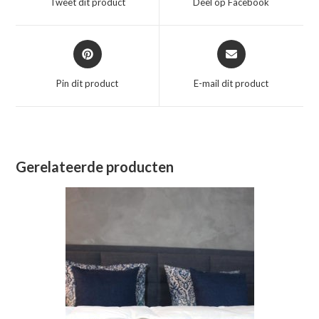
Tweet dit product
Deel op Facebook
nieuw
nieuw
venster
venster
Opent
Opent
in
in
een
een
Pin dit product
E-mail dit product
nieuw
nieuw
venster
venster
Gerelateerde producten