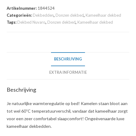
Artikelnummer:
1844524
Categorieën:
Dekbedden
,
Donzen dekbed
,
Kameelhaar dekbed
Tags:
Dekbed Nuvaro
,
Donzen dekbed
,
Kameelhaar dekbed
BESCHRIJVING
EXTRA INFORMATIE
Beschrijving
Je natuurlijke warmteregulatie op bed! Kamelen staan bloot aan
tot wel 60˚C temperatuurverschil, vandaar dat kameelhaar zorgt
voor een zeer comfortabel slaapcomfort! Ongeëvenaarde luxe
kameelhaar dekbedden.