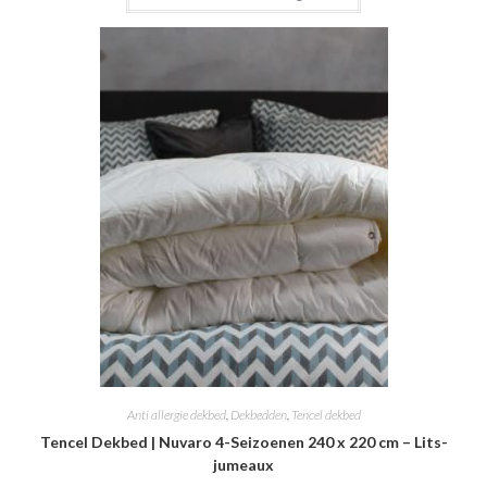
Anti allergie dekbed
,
Dekbedden
,
Tencel dekbed
Tencel Dekbed | Nuvaro 4-Seizoenen 240 x 220 cm – Lits-
jumeaux