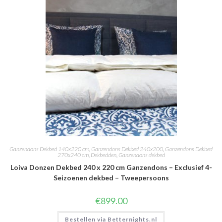
Ganzendons Dekbed 140x220 cm
,
Ganzendons Dekbed 240x200
,
Ganzendons Dekbed
270x240 cm
,
Dekbedden
,
Ganzendons dekbed
Loiva Donzen Dekbed 240 x 220 cm Ganzendons – Exclusief 4-
Seizoenen dekbed – Tweepersoons
€
899.00
Bestellen via Betternights.nl