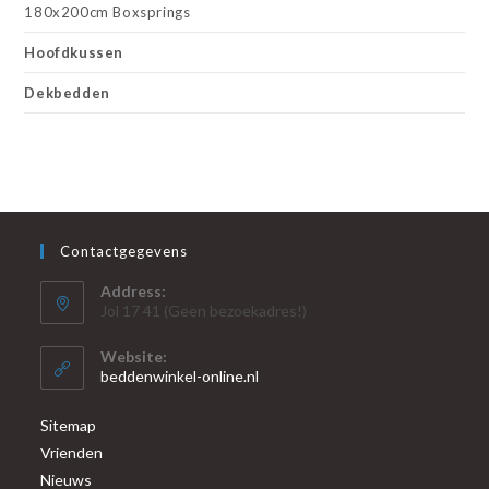
180x200cm Boxsprings
Hoofdkussen
Dekbedden
Contactgegevens
Address:
Jol 17 41 (Geen bezoekadres!)
Website:
beddenwinkel-online.nl
Sitemap
Vrienden
Nieuws