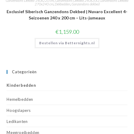
Ganzendons Dekbed 140x220 cm
,
Ganzendons Dekbed 240x200
,
Ganzendons Dekbed
270x240 cm
,
Dekbedden
,
Ganzendons dekbed
Exclusief Siberisch Ganzendons Dekbed | Nuvaro Excellent 4-
Seizoenen 240 x 200 cm – Lits-jumeaux
€
1,159.00
Bestellen via Betternights.nl
Categorieën
Kinderbedden
Hemelbedden
Hoogslapers
Ledikanten
Meegroeibedden