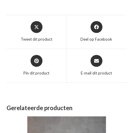
Opent
Opent
in
in
een
een
Tweet dit product
Deel op Facebook
nieuw
nieuw
venster
venster
Opent
Opent
in
in
een
een
Pin dit product
E-mail dit product
nieuw
nieuw
venster
venster
Gerelateerde producten