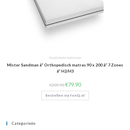
Koudschuim matrassen
Mister Sandman â” Orthopedisch matras 90 x 200 â” 7 Zones
â” H2/H3
Oorspronkelijke
Huidige
€
79.90
€
209.90
prijs
prijs
was:
is:
bestellen via fonQ.nl
€209.90.
€79.90.
Categorieën