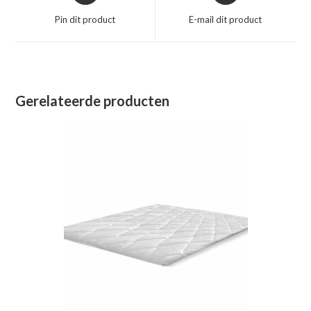
een
een
Pin dit product
E-mail dit product
nieuw
nieuw
venster
venster
Gerelateerde producten