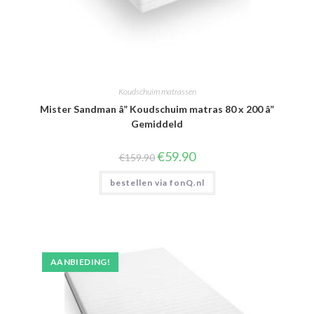
Koudschuim matrassen
Mister Sandman â” Koudschuim matras 80 x 200 â”
Gemiddeld
Oorspronkelijke
Huidige
€
59.90
€
159.90
prijs
prijs
was:
is:
bestellen via fonQ.nl
€159.90.
€59.90.
AANBIEDING!