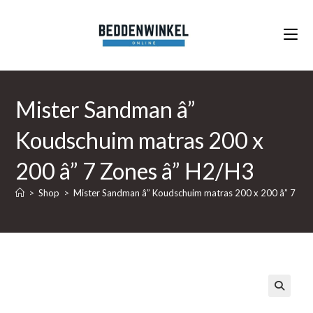
Ga
naar
inhoud
Mister Sandman â”
Koudschuim matras 200 x
200 â” 7 Zones â” H2/H3
>
Shop
>
Mister Sandman â” Koudschuim matras 200 x 200 â” 7 Zo
🔍