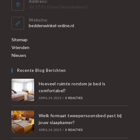
Address:
Jol 17 41 (Geen bezoekadres!)
Website:
beddenwinkel-online.nl
Sitemap
Vrienden
Nieuws
Recente Blog Berichten
Hoeveel ruimte rondom je bed is
comfortabel?
APRIL 24, 2025
/
0 REACTIES
Welk formaat tweepersoonsbed past bij
jouw slaapkamer?
APRIL 24, 2025
/
0 REACTIES