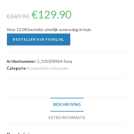
€
129.90
Oorspronkelijke
Huidige
prijs
prijs
€
349.90
was:
is:
€349.90.
€129.90.
Voor 12:00 besteld, uiterlijk woensdag in huis
BESTELLEN VIA FONQ.NL
Artikelnummer:
2_101058964-fonq
Categorie:
Koudschuim matrassen
BESCHRIJVING
EXTRA INFORMATIE