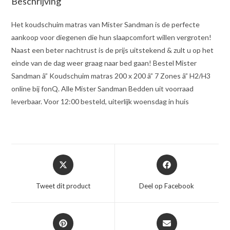
Beschrijving
Het koudschuim matras van Mister Sandman is de perfecte
aankoop voor diegenen die hun slaapcomfort willen vergroten!
Naast een beter nachtrust is de prijs uitstekend & zult u op het
einde van de dag weer graag naar bed gaan! Bestel Mister
Sandman â” Koudschuim matras 200 x 200 â” 7 Zones â” H2/H3
online bij fonQ. Alle Mister Sandman Bedden uit voorraad
leverbaar. Voor 12:00 besteld, uiterlijk woensdag in huis
Opent
Opent
in
in
een
een
Tweet dit product
Deel op Facebook
nieuw
nieuw
venster
venster
Opent
Opent
in
in