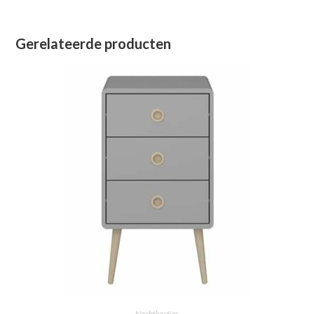
Gerelateerde producten
Nachtkastjes