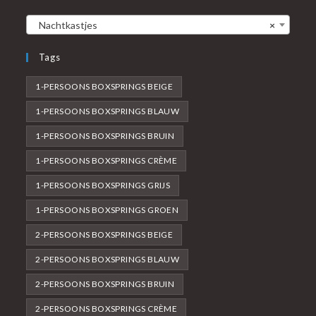
Nachtkastjes
×
Tags
1-PERSOONS BOXSPRINGS BEIGE
1-PERSOONS BOXSPRINGS BLAUW
1-PERSOONS BOXSPRINGS BRUIN
1-PERSOONS BOXSPRINGS CRÈME
1-PERSOONS BOXSPRINGS GRIJS
1-PERSOONS BOXSPRINGS GROEN
2-PERSOONS BOXSPRINGS BEIGE
2-PERSOONS BOXSPRINGS BLAUW
2-PERSOONS BOXSPRINGS BRUIN
2-PERSOONS BOXSPRINGS CRÈME