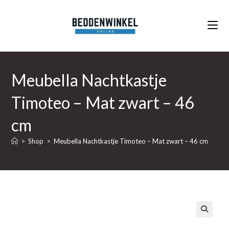
Ga
naar
inhoud
Meubella Nachtkastje
Timoteo – Mat zwart – 46
cm
>
Shop
>
Meubella Nachtkastje Timoteo – Mat zwart – 46 cm
🔍