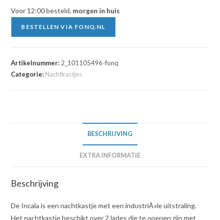
Voor 12:00 besteld,
morgen in huis
BESTELLEN VIA FONQ.NL
Artikelnummer:
2_101105496-fonq
Categorie:
Nachtkastjes
BESCHRIJVING
EXTRA INFORMATIE
Beschrijving
De Incala is een nachtkastje met een industriÃ«le uitstraling.
Het nachtkastje beschikt over 2 lades die te openen zijn met