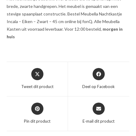
brede, zwarte handgrepen. Het meubel is gemaakt van een
stevige spaanplaat constructie. Bestel Meubella Nachtkastje
Incala – Eiken – Zwart – 45 cm online bij fonQ. Alle Meubella
Kasten uit voorraad leverbaar. Voor 12:00 besteld,
morgen in
huis
Opent
Opent
in
in
een
een
Tweet dit product
Deel op Facebook
nieuw
nieuw
venster
venster
Opent
Opent
in
in
een
een
Pin dit product
E-mail dit product
nieuw
nieuw
venster
venster