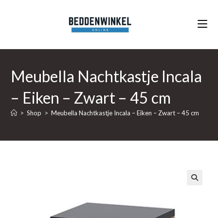
Ga
naar
inhoud
Meubella Nachtkastje Incala
– Eiken – Zwart – 45 cm
>
Shop
>
Meubella Nachtkastje Incala – Eiken – Zwart – 45 cm
🔍