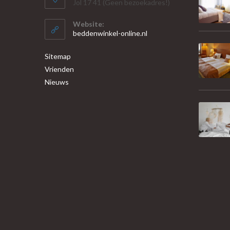
Jol 17 41 (Geen bezoekadres!)
Website:
beddenwinkel-online.nl
Sitemap
Vrienden
Nieuws