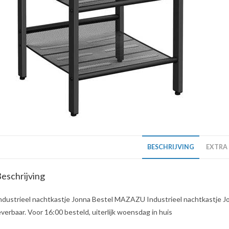
BESCHRIJVING
EXTRA
eschrijving
ndustrieel nachtkastje Jonna Bestel MAZAZU Industrieel nachtkastje Jo
everbaar. Voor 16:00 besteld, uiterlijk woensdag in huis