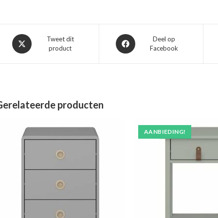
Opent
Opent
Tweet dit
Deel op
product
Facebook
in
in
een
een
nieuw
nieuw
venster
venster
Gerelateerde producten
AANBIEDING!