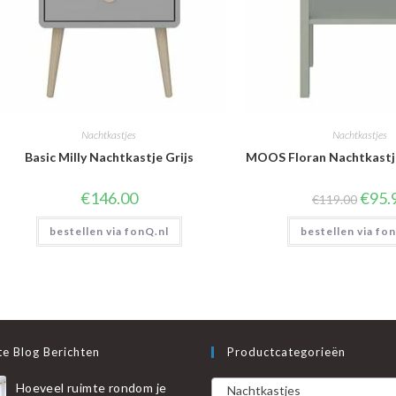
Nachtkastjes
Nachtkastjes
Basic Milly Nachtkastje Grijs
MOOS Floran Nachtkastje
Oorspr
€
146.00
€
95.
€
119.00
prijs
was:
bestellen via fonQ.nl
bestellen via fo
€119.0
e Blog Berichten
Productcategorieën
Hoeveel ruimte rondom je
Nachtkastjes