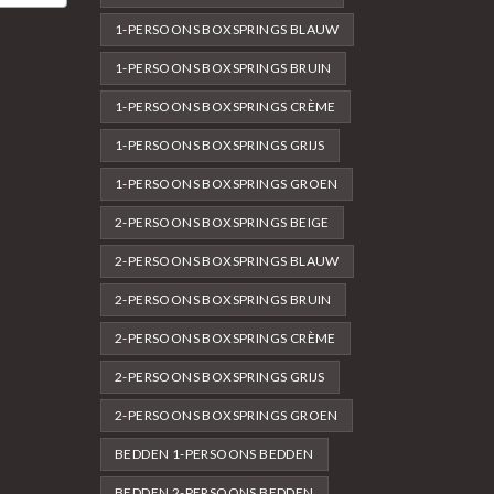
1-PERSOONS BOXSPRINGS BLAUW
1-PERSOONS BOXSPRINGS BRUIN
1-PERSOONS BOXSPRINGS CRÈME
1-PERSOONS BOXSPRINGS GRIJS
1-PERSOONS BOXSPRINGS GROEN
2-PERSOONS BOXSPRINGS BEIGE
2-PERSOONS BOXSPRINGS BLAUW
2-PERSOONS BOXSPRINGS BRUIN
2-PERSOONS BOXSPRINGS CRÈME
2-PERSOONS BOXSPRINGS GRIJS
2-PERSOONS BOXSPRINGS GROEN
BEDDEN 1-PERSOONS BEDDEN
BEDDEN 2-PERSOONS BEDDEN