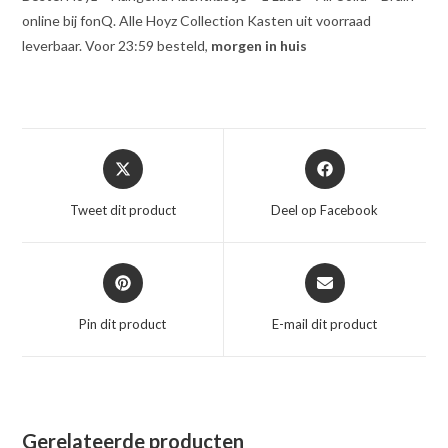
online bij fonQ. Alle Hoyz Collection Kasten uit voorraad
leverbaar. Voor 23:59 besteld,
morgen in huis
Opent
Opent
in
in
een
een
Tweet dit product
Deel op Facebook
nieuw
nieuw
venster
venster
Opent
Opent
in
in
een
een
Pin dit product
E-mail dit product
nieuw
nieuw
venster
venster
Gerelateerde producten