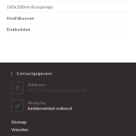
180x200cm Boxsprings
Hoofdkussen
Dekbedden
Contactgegevens
Address:
Jol 17 41 (Geen bezoekadres!)
Website:
beddenwinkel-online.nl
Sitemap
Vrienden