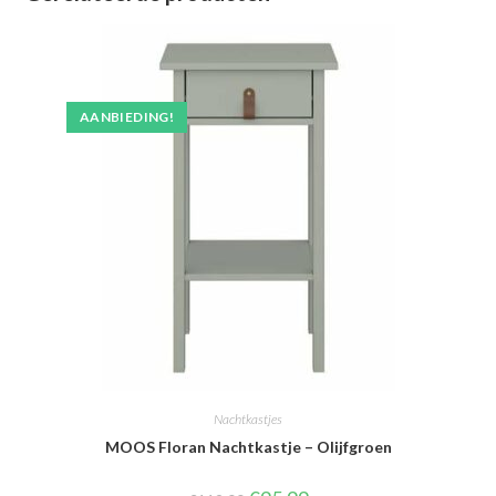
AANBIEDING!
Nachtkastjes
MOOS Floran Nachtkastje – Olijfgroen
Oorspronkelijke
Huidige