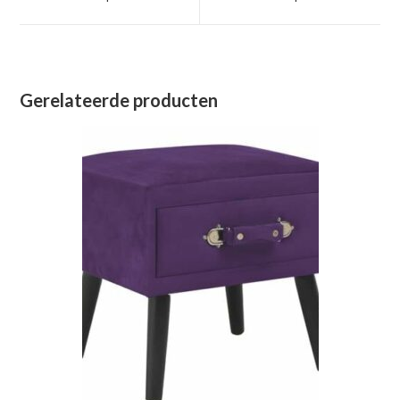
nieuw
nieuw
venster
venster
Gerelateerde producten