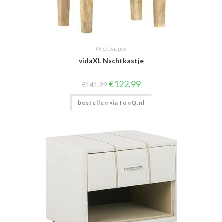
Nachtkastjes
vidaXL Nachtkastje
Oorspronkelijke
Huidige
€
122.99
€
141.99
prijs
prijs
was:
is:
bestellen via fonQ.nl
€141.99.
€122.99.