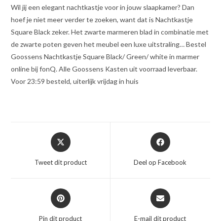
Wil jij een elegant nachtkastje voor in jouw slaapkamer? Dan
hoef je niet meer verder te zoeken, want dat is Nachtkastje
Square Black zeker. Het zwarte marmeren blad in combinatie met
de zwarte poten geven het meubel een luxe uitstraling… Bestel
Goossens Nachtkastje Square Black/ Green/ white in marmer
online bij fonQ. Alle Goossens Kasten uit voorraad leverbaar.
Voor 23:59 besteld, uiterlijk vrijdag in huis
Opent
Opent
in
in
een
een
Tweet dit product
Deel op Facebook
nieuw
nieuw
venster
venster
Opent
Opent
in
in
een
een
Pin dit product
E-mail dit product