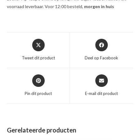
voorraad leverbaar. Voor 12:00 besteld,
morgen in huis
Opent
Opent
in
in
een
een
Tweet dit product
Deel op Facebook
nieuw
nieuw
venster
venster
Opent
Opent
in
in
een
een
Pin dit product
E-mail dit product
nieuw
nieuw
venster
venster
Gerelateerde producten