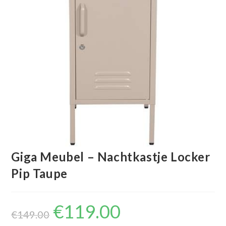
Giga Meubel – Nachtkastje Locker
Pip Taupe
€
119.00
Oorspronkelijke
Huidige
prijs
prijs
€
149.00
was:
is: