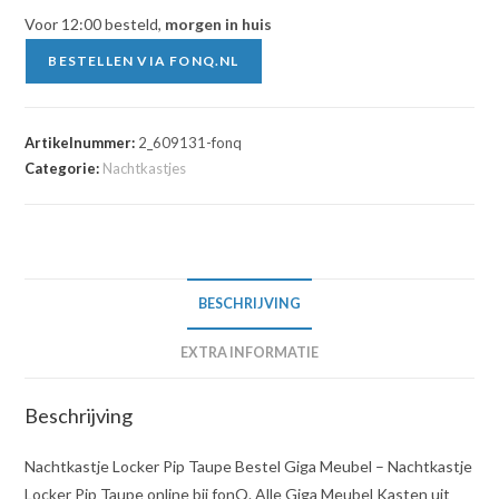
€149.00.
€119.00.
Voor 12:00 besteld,
morgen in huis
BESTELLEN VIA FONQ.NL
Artikelnummer:
2_609131-fonq
Categorie:
Nachtkastjes
BESCHRIJVING
EXTRA INFORMATIE
Beschrijving
Nachtkastje Locker Pip Taupe Bestel Giga Meubel – Nachtkastje
Locker Pip Taupe online bij fonQ. Alle Giga Meubel Kasten uit