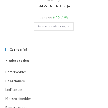
Nachtkastjes
vidaXL Nachtkastje
Oorspronkelijke
Huidige
€
122.99
€
141.99
prijs
prijs
was:
is:
bestellen via fonQ.nl
€141.99.
€122.99.
Categorieën
Kinderbedden
Hemelbedden
Hoogslapers
Ledikanten
Meegroeibedden
Peuterbedden