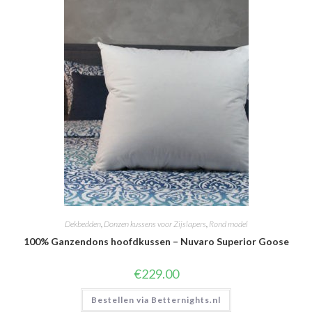
Dekbedden
,
Donzen kussens voor Zijslapers
,
Rond model
100% Ganzendons hoofdkussen – Nuvaro Superior Goose
€
229.00
Bestellen via Betternights.nl