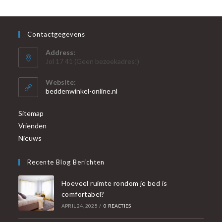
Contactgegevens
Address:
Jol 17 41 (Geen bezoekadres!)
Website:
beddenwinkel-online.nl
Sitemap
Vrienden
Nieuws
Recente Blog Berichten
Hoeveel ruimte rondom je bed is
comfortabel?
APRIL 24, 2025
/
0 REACTIES