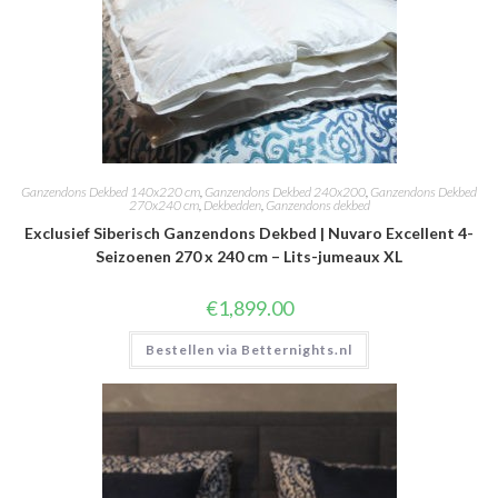
Ganzendons Dekbed 140x220 cm
,
Ganzendons Dekbed 240x200
,
Ganzendons Dekbed
270x240 cm
,
Dekbedden
,
Ganzendons dekbed
Exclusief Siberisch Ganzendons Dekbed | Nuvaro Excellent 4-
Seizoenen 270 x 240 cm – Lits-jumeaux XL
€
1,899.00
Bestellen via Betternights.nl