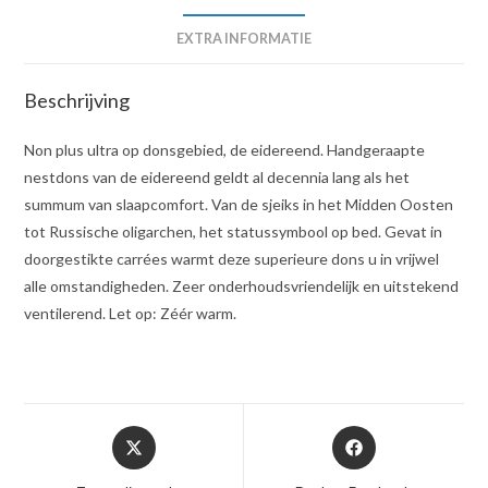
EXTRA INFORMATIE
Beschrijving
Non plus ultra op donsgebied, de eidereend. Handgeraapte
nestdons van de eidereend geldt al decennia lang als het
summum van slaapcomfort. Van de sjeiks in het Midden Oosten
tot Russische oligarchen, het statussymbool op bed. Gevat in
doorgestikte carrées warmt deze superieure dons u in vrijwel
alle omstandigheden. Zeer onderhoudsvriendelijk en uitstekend
ventilerend. Let op: Zéér warm.
Opent
Opent
in
in
een
een