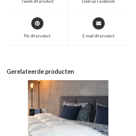
Tweet dit product
Deel op Facebook
nieuw
nieuw
venster
venster
Opent
Opent
in
in
een
een
Pin dit product
E-mail dit product
nieuw
nieuw
venster
venster
Gerelateerde producten