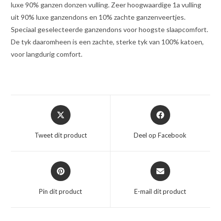
luxe 90% ganzen donzen vulling. Zeer hoogwaardige 1a vulling
uit 90% luxe ganzendons en 10% zachte ganzenveertjes.
Speciaal geselecteerde ganzendons voor hoogste slaapcomfort.
De tyk daaromheen is een zachte, sterke tyk van 100% katoen,
voor langdurig comfort.
Opent
Opent
in
in
een
een
Tweet dit product
Deel op Facebook
nieuw
nieuw
venster
venster
Opent
Opent
in
in
een
een
Pin dit product
E-mail dit product
nieuw
nieuw
venster
venster