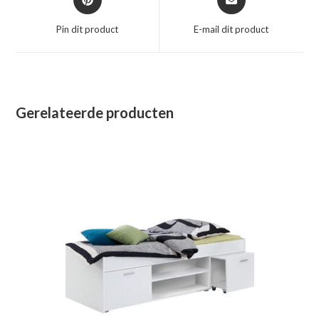
in
in
een
een
Pin dit product
E-mail dit product
nieuw
nieuw
venster
venster
Gerelateerde producten