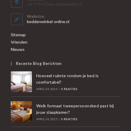
Jol 17 41 (Geen bezoekadres!)
Website:
beddenwinkel-online.nl
Sitemap
Vrienden
Nieuws
Recente Blog Berichten
Hoeveel ruimte rondom je bed is
comfortabel?
APRIL 24, 2025
/
0 REACTIES
Welk formaat tweepersoonsbed past bij
jouw slaapkamer?
APRIL 24, 2025
/
0 REACTIES