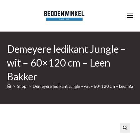
Ga
naar
inhoud
Demeyere ledikant Jungle –
wit – 60×120 cm – Leen
Bakker
>
Shop
>
Demeyere ledikant Jungle – wit – 60×120 cm – Leen Bakke
🔍