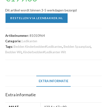
Dit artikel wordt binnen 3-5 werkdagen bezorgd
BESTELLEN VIA LEENBAKKER.NL
Artikelnummer:
81010964
Categorie:
Ledikanten
Tags:
Bedden Kinderbedden#Ledikanten
,
Bedden Spaanplaat
,
Bedden Wit
,
Kinderbedden#Ledikanten Wit
EXTRA INFORMATIE
Extra informatie
MAAT
123.4 x 67 x 90