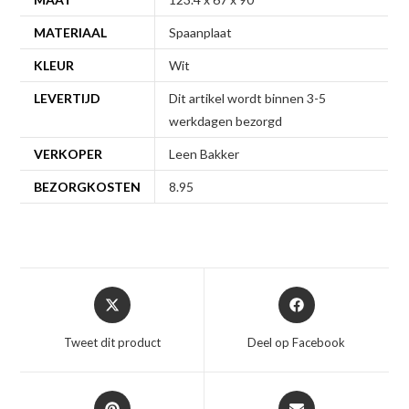
MATERIAAL
Spaanplaat
KLEUR
Wit
LEVERTIJD
Dit artikel wordt binnen 3-5
werkdagen bezorgd
VERKOPER
Leen Bakker
BEZORGKOSTEN
8.95
Opent
Opent
in
in
een
een
Tweet dit product
Deel op Facebook
nieuw
nieuw
venster
venster
Opent
Opent