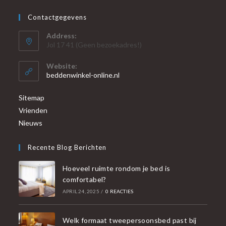
Contactgegevens
Address:
Jol 17 41 (Geen bezoekadres!)
Website:
beddenwinkel-online.nl
Sitemap
Vrienden
Nieuws
Recente Blog Berichten
Hoeveel ruimte rondom je bed is
comfortabel?
APRIL 24, 2025
/
0 REACTIES
Welk formaat tweepersoonsbed past bij