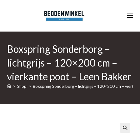
Ga
naar
inhoud
Boxspring Sonderborg –
lichtgrijs – 120×200 cm –
vierkante poot – Leen Bakker
>
Shop
>
Boxspring Sonderborg – lichtgrijs – 120×200 cm – vierkan
🔍