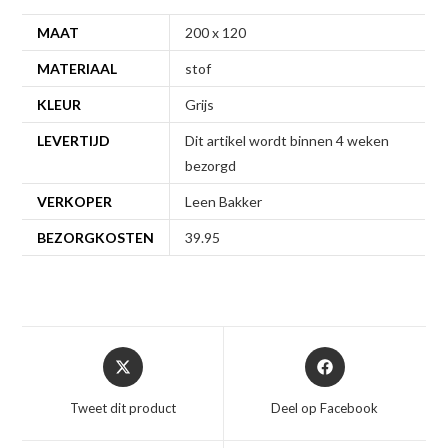
MAAT
200 x 120
MATERIAAL
stof
KLEUR
Grijs
LEVERTIJD
Dit artikel wordt binnen 4 weken
bezorgd
VERKOPER
Leen Bakker
BEZORGKOSTEN
39.95
Opent
Opent
in
in
een
een
Tweet dit product
Deel op Facebook
nieuw
nieuw
venster
venster