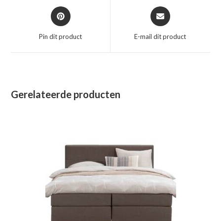
Opent
Opent
in
in
een
een
Pin dit product
E-mail dit product
nieuw
nieuw
venster
venster
Gerelateerde producten