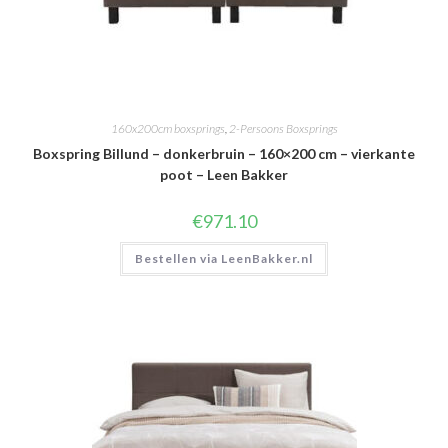
160x200cm boxsprings
,
2-Persoons Boxsprings
Boxspring Billund – donkerbruin – 160×200 cm – vierkante
poot – Leen Bakker
€
971.10
Bestellen via LeenBakker.nl