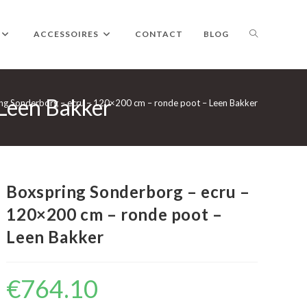
TOGGLE
ACCESSOIRES
CONTACT
BLOG
 Leen Bakker
WEBSITE
ng Sonderborg – ecru – 120×200 cm – ronde poot – Leen Bakker
ZOEKEN
Boxspring Sonderborg – ecru –
120×200 cm – ronde poot –
Leen Bakker
€
764.10