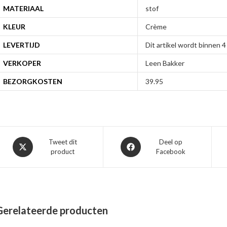
MATERIAAL
stof
KLEUR
Crème
LEVERTIJD
Dit artikel wordt binnen
VERKOPER
Leen Bakker
BEZORGKOSTEN
39.95
Opent
Opent
Tweet dit
Deel op
product
Facebook
in
in
een
een
nieuw
nieuw
venster
venster
Gerelateerde producten