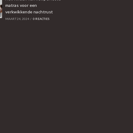
matras voor een
verkwikkende nachtrust
MAART 24, 2024
/
0 REACTIES