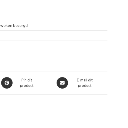
 4 weken bezorgd
Opent
Opent
Pin dit
E-mail dit
product
product
in
in
een
een
nieuw
nieuw
venster
venster