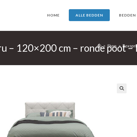
HOME
ALLE BEDDEN
BEDDEN
ru – 120×200 cm – ronde poot –
>
Shop
>
Boxspri
🔍