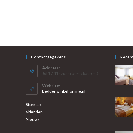
Contactgegevens
Recent
Address:
Jol 17 41 (Geen bezoekadres!)
Website:
beddenwinkel-online.nl
Sitemap
Vrienden
Nieuws