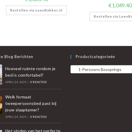
€
1,049.40
Bestellen via LeenBakker.nl
Bestellen via LeenB
e Blog Berichten
Productcategorieën
Hoeveel ruimte rondom je
1-Persoons Boxsprings
bed is comfortabel?
APRIL 24, 2025
/
0 REACTIES
Welk formaat
tweepersoonsbed past bij
jouw slaapkamer?
APRIL 24, 2025
/
0 REACTIES
Het vinden van het perfecte