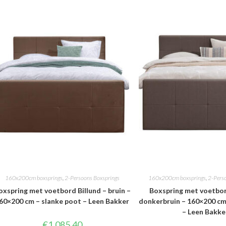
160x200cm boxsprings
,
2-Persoons Boxsprings
160x200cm boxsprings
,
2-Pers
oxspring met voetbord Billund – bruin –
Boxspring met voetbor
60×200 cm – slanke poot – Leen Bakker
donkerbruin – 160×200 cm
– Leen Bakke
€
1,085.40