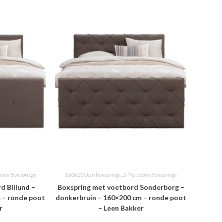
oons Boxsprings
160x200cm boxsprings
,
2-Persoons Boxsprings
d Billund –
Boxspring met voetbord Sonderborg –
 – ronde poot
donkerbruin – 160×200 cm – ronde poot
r
– Leen Bakker