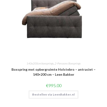
140x200cm boxsprings
,
2-Persoons Boxsprings
Boxspring met opbergruimte Holstebro – antraciet –
140×200 cm – Leen Bakker
€
995.00
Bestellen via LeenBakker.nl