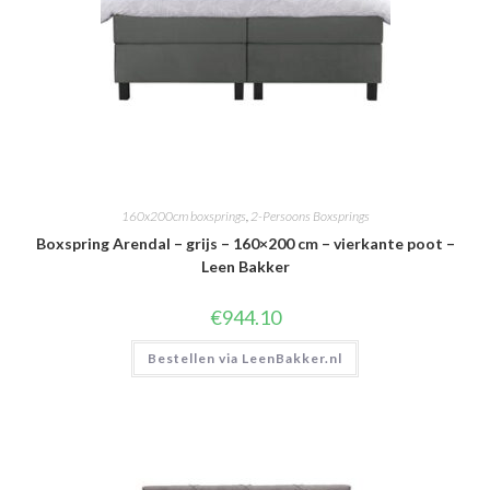
160x200cm boxsprings
,
2-Persoons Boxsprings
Boxspring Arendal – grijs – 160×200 cm – vierkante poot –
Leen Bakker
€
944.10
Bestellen via LeenBakker.nl