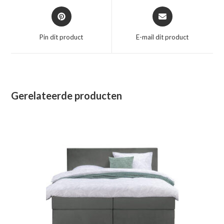
Opent
Opent
in
in
een
een
Pin dit product
E-mail dit product
nieuw
nieuw
venster
venster
Gerelateerde producten