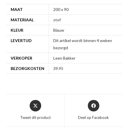
MAAT
200 x 90
MATERIAAL
stof
KLEUR
Blauw
LEVERTIJD
Dit artikel wordt binnen 4 weken
bezorgd
VERKOPER
Leen Bakker
BEZORGKOSTEN
39.95
Opent
Opent
in
in
een
een
Tweet dit product
Deel op Facebook
nieuw
nieuw
venster
venster