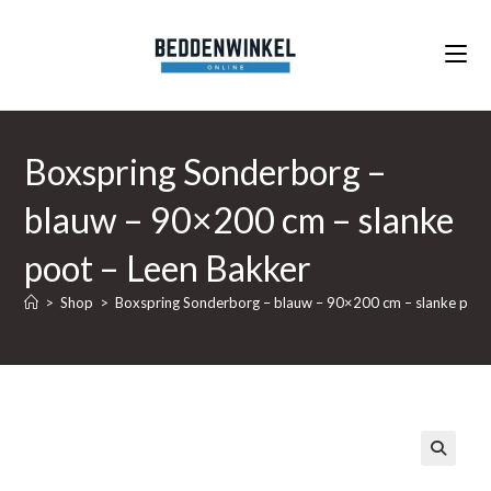
Ga
naar
inhoud
Boxspring Sonderborg –
blauw – 90×200 cm – slanke
poot – Leen Bakker
>
Shop
>
Boxspring Sonderborg – blauw – 90×200 cm – slanke poot
🔍