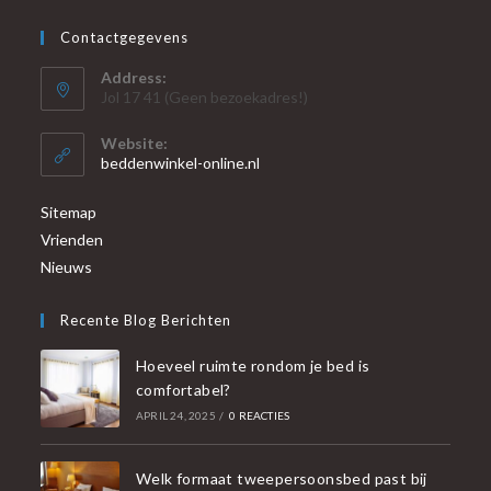
Contactgegevens
Address:
Jol 17 41 (Geen bezoekadres!)
Website:
beddenwinkel-online.nl
Sitemap
Vrienden
Nieuws
Recente Blog Berichten
Hoeveel ruimte rondom je bed is
comfortabel?
APRIL 24, 2025
/
0 REACTIES
Welk formaat tweepersoonsbed past bij