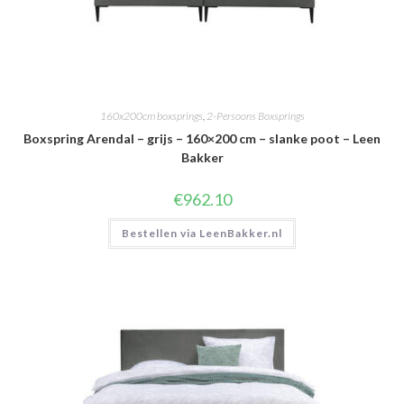
160x200cm boxsprings
,
2-Persoons Boxsprings
Boxspring Arendal – grijs – 160×200 cm – slanke poot – Leen
Bakker
€
962.10
Bestellen via LeenBakker.nl