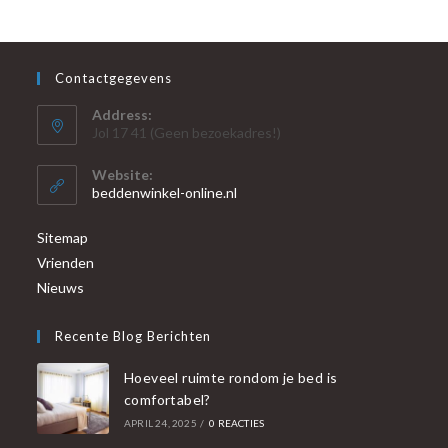
Contactgegevens
Address:
Jol 17 41 (Geen bezoekadres!)
Website:
beddenwinkel-online.nl
Sitemap
Vrienden
Nieuws
Recente Blog Berichten
Hoeveel ruimte rondom je bed is
comfortabel?
APRIL 24, 2025
/
0 REACTIES