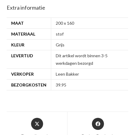
Extra informatie
MAAT
200 x 160
MATERIAAL
stof
KLEUR
Grijs
LEVERTIJD
Dit artikel wordt binnen 3-5
werkdagen bezorgd
VERKOPER
Leen Bakker
BEZORGKOSTEN
39.95
Opent
Opent
in
in
een
een