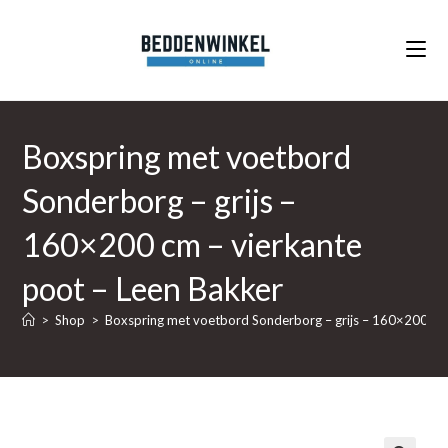
Ga
naar
inhoud
Boxspring met voetbord
Sonderborg – grijs –
160×200 cm – vierkante
poot – Leen Bakker
>
Shop
>
Boxspring met voetbord Sonderborg – grijs – 160×200 cm 