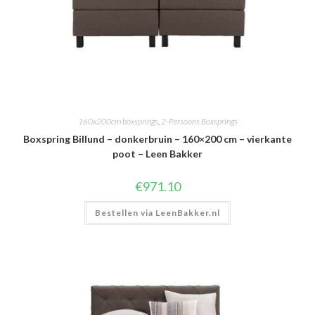
160x200cm boxsprings
,
2-Persoons Boxsprings
Boxspring Billund – donkerbruin – 160×200 cm – vierkante
poot – Leen Bakker
€
971.10
Bestellen via LeenBakker.nl