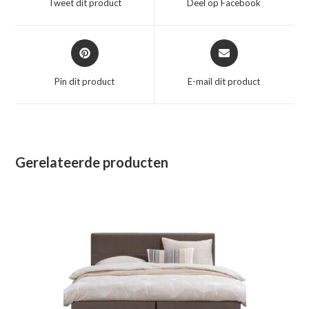
Tweet dit product
Deel op Facebook
nieuw
nieuw
venster
venster
Opent
Opent
in
in
een
een
Pin dit product
E-mail dit product
nieuw
nieuw
venster
venster
Gerelateerde producten