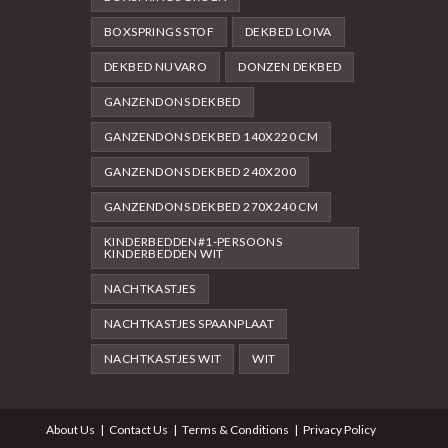
BOXSPRINGS STOF
DEKBED LOIVA
DEKBED NUVARO
DONZEN DEKBED
GANZENDONS DEKBED
GANZENDONS DEKBED 140X220 CM
GANZENDONS DEKBED 240X200
GANZENDONS DEKBED 270X240 CM
KINDERBEDDEN#1-PERSOONS
KINDERBEDDEN WIT
NACHTKASTJES
NACHTKASTJES SPAANPLAAT
NACHTKASTJES WIT
WIT
About Us
Contact Us
Terms & Conditions
Privacy Policy