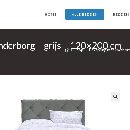
HOME
ALLE BEDDEN
BEDDEN
derborg – grijs – 120×200 cm – 
>
Shop
>
Boxspring met voetbord
🔍