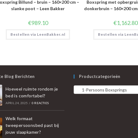
oxspring Billund – bruin – 160×200 cm –
Boxspring met opbergrui
slanke poot – Leen Bakker
donkerbruin – 160×200 cm
€
989.10
€
1,162.80
Bestellen via LeenBakker.nl
Bestellen via LeenB
e Blog Berichten
Productcategorieën
Hoeveel ruimte rondom je
1-Persoons Boxsprings
bed is comfortabel?
APRIL 24, 2025
/
0 REACTIES
Welk formaat
tweepersoonsbed past bij
jouw slaapkamer?