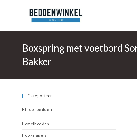
Ga
naar
inhoud
Boxspring met voetbord Son
Bakker
Categorieën
Kinderbedden
Hemelbedden
Hoogslapers