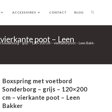
TOGGLE
ACCESSOIRES
CONTACT
BLOG
vierkante poot – Leen
WEBSITE
 Sonderborg – grijs – 120×200 cm – vierkante poot – Leen Bakker
ZOEKEN
Boxspring met voetbord
Sonderborg – grijs – 120×200
cm – vierkante poot – Leen
Bakker