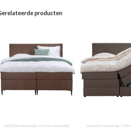
Gerelateerde producten
160x200cm boxsprings
,
2-Persoons Boxsprings
160x200cm boxsprings
,
2-Pers