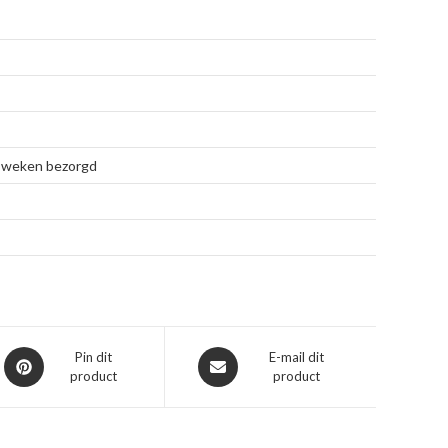
 4 weken bezorgd
Opent
Opent
Pin dit
E-mail dit
product
product
in
in
een
een
nieuw
nieuw
venster
venster