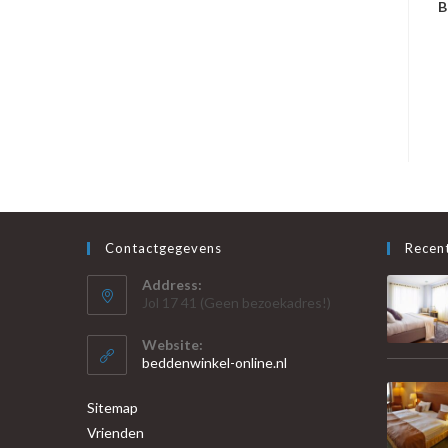
B
Contactgegevens
Recent
Address:
Jol 17 41 (Geen bezoekadres!)
Website:
beddenwinkel-online.nl
Sitemap
Vrienden