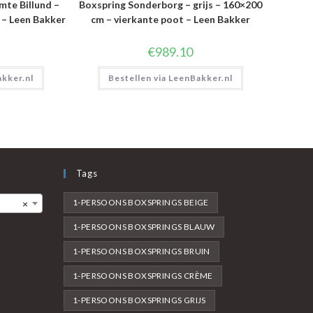
mte Billund –
Boxspring Sonderborg – grijs – 160×200
 – Leen Bakker
cm – vierkante poot – Leen Bakker
€
989.10
akker.nl
Bestellen via LeenBakker.nl
Tags
1-PERSOONS BOXSPRINGS BEIGE
×
1-PERSOONS BOXSPRINGS BLAUW
1-PERSOONS BOXSPRINGS BRUIN
1-PERSOONS BOXSPRINGS CRÈME
1-PERSOONS BOXSPRINGS GRIJS