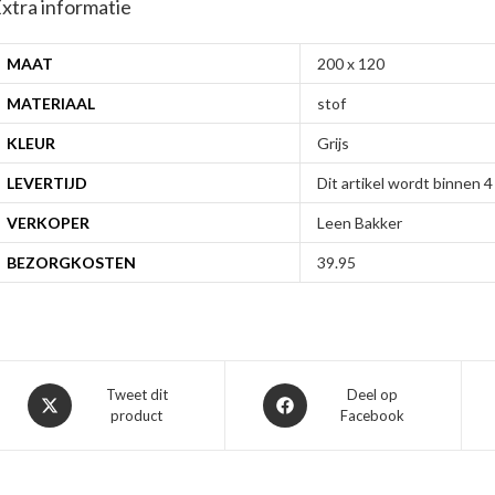
xtra informatie
MAAT
200 x 120
MATERIAAL
stof
KLEUR
Grijs
LEVERTIJD
Dit artikel wordt binnen
VERKOPER
Leen Bakker
BEZORGKOSTEN
39.95
Opent
Opent
Tweet dit
Deel op
product
Facebook
in
in
een
een
nieuw
nieuw
venster
venster