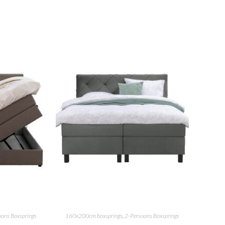
oons Boxsprings
160x200cm boxsprings
,
2-Persoons Boxsprings